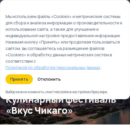
Мы используем файлы cookie
EN
Мы используем файлы «Cookies» и метрические системы
для сбора и анализа информации о производительности и
Главная
использовании сайта, а также для улучшения и
Календарь событий
индивидуальной настройке предоставления информации.
Лето
Нажимая кнопку «Принять» или продолжая пользоваться
Июль
сайтом, вы соглашаетесь на размещение файлов
«Cookies» и обработку данных метрических систем в
соответствии с
Политикой по обработке персональных данных
.
Принять
Отклонить
Выбор можно изменить, очистив cookie в настройках браузера.
Кулинарный фестиваль
«Вкус Чикаго»