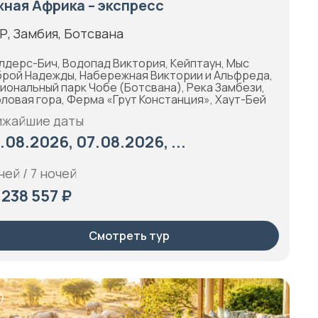
ная Африка – экспресс
, Замбия, Ботсвана
лдерс-Бич, Водопад Виктория, Кейптаун, Мыс
рой Надежды, Набережная Виктории и Альфреда,
иональный парк Чобе (Ботсвана), Река Замбези,
ловая гора, Ферма «Грут Констанция», Хаут-Бей
ижайшие даты
.08.2026, 07.08.2026, ...
ней / 7 ночей
 238 557 ₽
Смотреть тур