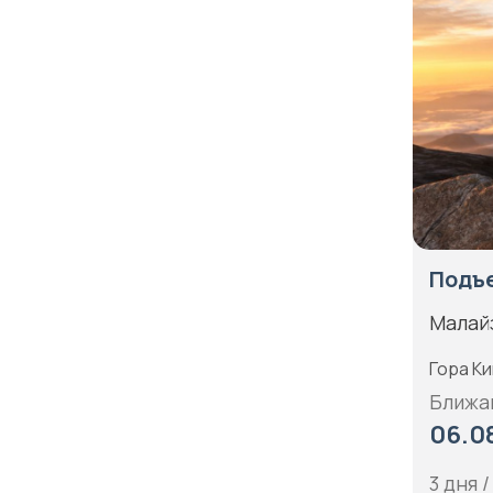
Северный Кавказ
Марианские острова
Северо-Запад России
Марокко
Сибирь
Мартиника
Сицилия
Мексика
Скандинавия
Мозамбик
Соловецкие острова
Молдавия
Сочи
Монако
Субантарктика
Подъе
Монголия
Таймыр
Малай
Намибия
Татарстан
Непал
Гора К
Тоскана
Ближа
Нидерланды
Трансильвания
06.08
Никарагуа
Тыва
3 дня /
Новая Зеландия