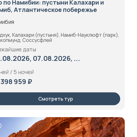
р по Намибии: пустыни Калахари и
миб, Атлантическое побережье
мибия
дхук, Калахари (пустыня), Намиб-Науклюфт (парк),
копмунд, Соссусфлей
ижайшие даты
.08.2026, 07.08.2026, ...
ней / 5 ночей
 398 959 ₽
Смотреть тур