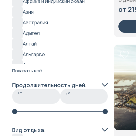
Африка и Индийский океан
Армения
от 21
Азия
Аруба
Австралия
Багамские острова
Адыгея
Барбадос
Алтай
Белиз
Альгарве
Белоруссия
Альпы
Бельгия
Показать всё
Аляска
Бермудские острова
Продолжительность дней:
Амазония
Бирма
От
До
Амурская область
Болгария
Англия
Боливия
Антарктика
Босния и Герцеговина
Апулия
Вид отдыха:
Ботсвана