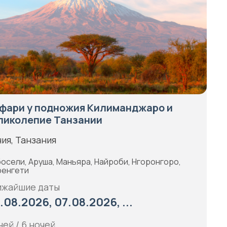
фари у подножия Килиманджаро и
ликолепие Танзании
ия, Танзания
осели, Аруша, Маньяра, Найроби, Нгоронгоро,
енгети
ижайшие даты
.08.2026, 07.08.2026, ...
ней / 6 ночей