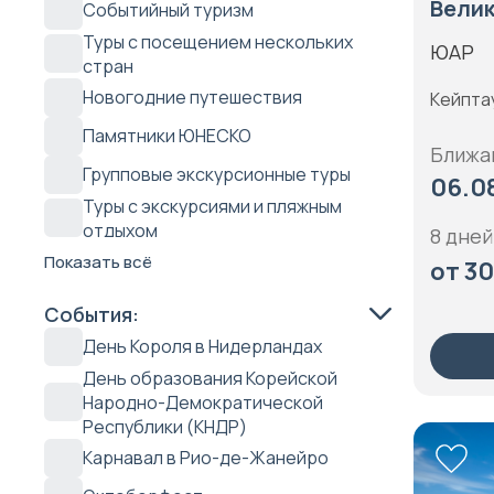
Велик
Событийный туризм
Аравийский полуостров
Бразилия
Туры с посещением нескольких
ЮАР
Астрахань
стран
Бруней
Байкал
Новогодние путешествия
Кейпта
Бутан
Балканы
Памятники ЮНЕСКО
Великобритания
Ближа
Башкирия
Групповые экскурсионные туры
Венгрия
06.08
Ближний восток
Туры с экскурсиями и пляжным
Венесуэла
отдыхом
8 дней
Британские заморские территории
Вьетнам
Речные круизы
Показать всё
от 30
Бурятия
Гватемала
Сафари туры
События:
Волга
Германия
Национальные парки
День Короля в Нидерландах
Восточная Азия
Гондурас
Грандиозные явления природы
День образования Корейской
Галапагосы
Народно-Демократической
Гонконг
Отдых с детьми
Республики (КНДР)
Гималаи
Греция
Гастрономические туры
Карнавал в Рио-де-Жанейро
Дагестан
Грузия
Пляжный отдых