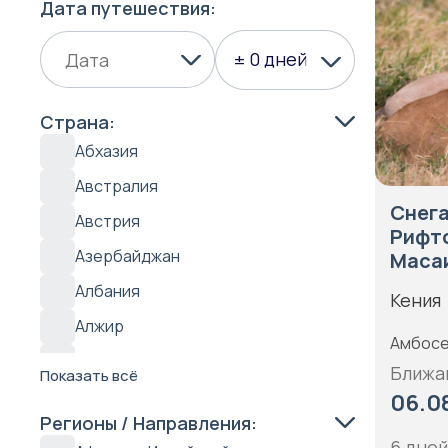
Дата путешествия:
± 0 дней
Страна:
Абхазия
Австралия
Снега
Австрия
Рифто
Азербайджан
Маса
Албания
Кения
Алжир
Амбосе
Антарктида
Ближа
Показать всё
Антигуа
06.08
Регионы / Направления:
Аргентина
6 дней