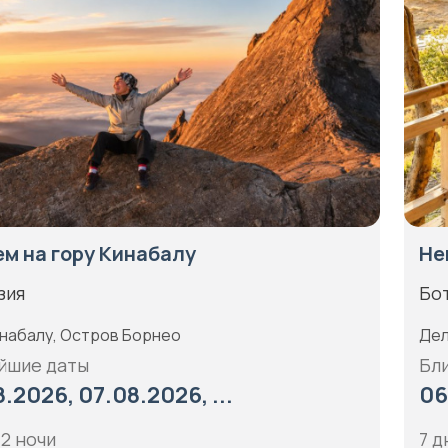
м на гору Кинабалу
Не
зия
Бо
инабалу, Остров Борнео
Дел
йшие даты
Бл
.2026, 07.08.2026, ...
06
 2 ночи
7 д