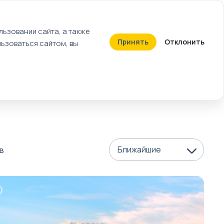
+7 (812) 603-27-27
ьзовании сайта, а также
Принять
Отклонить
ьзоваться сайтом, вы
Календарь событий
Билеты
Ближайшие
в