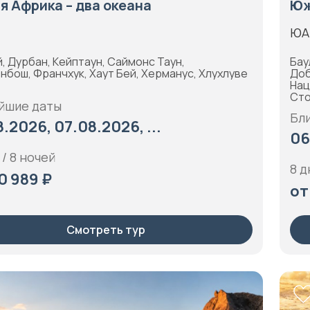
 Африка – два океана
Юж
ЮАР
, Дурбан, Кейптаун, Саймонс Таун,
Бау
нбош, Франчхук, Хаут Бей, Херманус, Хлухлуве
Доб
Нац
Сто
йшие даты
Бл
.2026, 07.08.2026, ...
06
 / 8 ночей
8 д
0 989 ₽
от
Смотреть тур