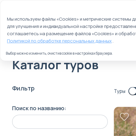
Мы используем файлы cookie
О компании
Контакты
Отзывы
Оплата
Мы используем файлы «Cookies» и метрические системы дл
для улучшения и индивидуальной настройке предоставлен
Страны
Россия
соглашаетесь на размещение файлов «Cookies» и обработ
Главная
Политикой по обработке персональных данных
.
Туры
Выбор можно изменить, очистив cookie в настройках браузера.
Каталог туров
Фильтр
Туры
Поиск по названию: