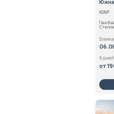
Южная
Коста-Рика
Памир
ЮАР
Куба
Плато Путорана
Кюрасао
Гансбай
Приморье
Стелле
Лаос
Прованс
Латвия
Ближа
Псков
06.08
Ливан
Русский Север
Литва
9 дней
Саксония
от 19
Люксембург
Санкт-Петербург
Маврикий
Сахалин
Мадагаскар
Северная Америка
Малайзия
Северная Африка
Мальдивы
Северная Европа
Мальта