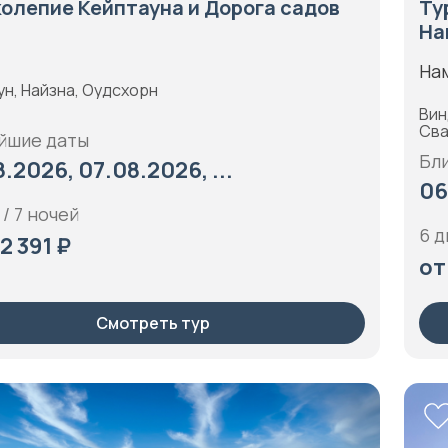
олепие Кейптауна и Дорога садов
Ту
На
На
ун, Найзна, Оудсхорн
Вин
Сва
йшие даты
Бл
.2026, 07.08.2026, ...
06
 / 7 ночей
6 д
2 391 ₽
от
Смотреть тур