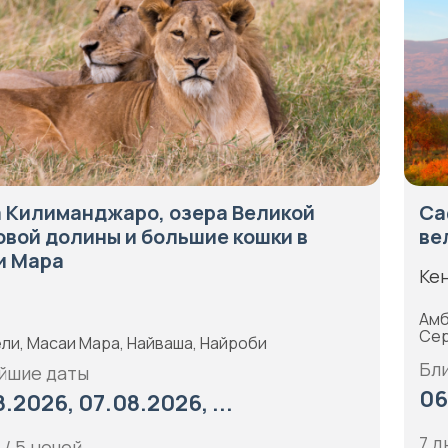
 Килиманджаро, озера Великой
Са
вой долины и большие кошки в
ве
и Мара
Кен
Амб
Сер
ли, Масаи Мара, Найваша, Найроби
Бл
йшие даты
06
.2026, 07.08.2026, ...
7 д
 / 5 ночей