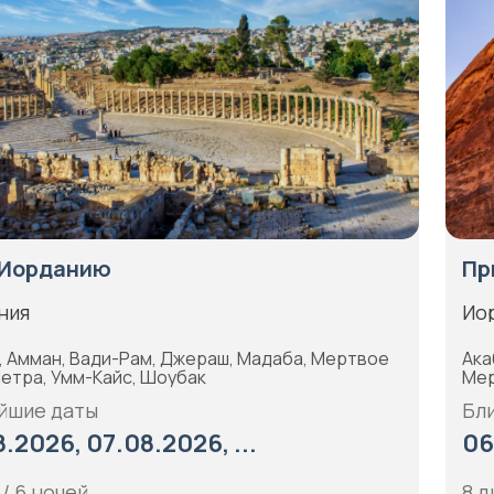
 Иорданию
Пр
ния
Ио
, Амман, Вади-Рам, Джераш, Мадаба, Мертвое
Ака
Петра, Умм-Кайс, Шоубак
Мер
йшие даты
Бл
.2026, 07.08.2026, ...
06
 / 6 ночей
8 д