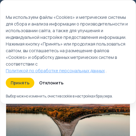
Мы используем файлы cookie
EN
Мы используем файлы «Cookies» и метрические системы
для сбора и анализа информации о производительности и
Главная
использовании сайта, а также для улучшения и
Туры
индивидуальной настройке предоставления информации.
Нажимая кнопку «Принять» или продолжая пользоваться
Россия туры | Россия
сайтом, вы соглашаетесь на размещение файлов
отдых
«Cookies» и обработку данных метрических систем в
соответствии с
Политикой по обработке персональных данных
.
Туры
Круизы
Ближайшие
Принять
Отклонить
Выбор можно изменить, очистив cookie в настройках браузера.