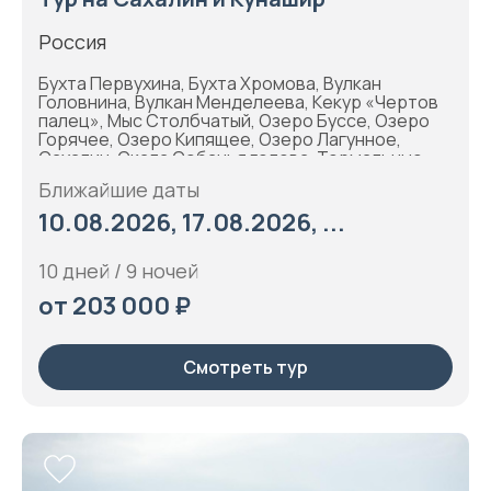
Россия
Бухта Первухина, Бухта Хромова, Вулкан
Головнина, Вулкан Менделеева, Кекур «Чертов
палец», Мыс Столбчатый, Озеро Буссе, Озеро
Горячее, Озеро Кипящее, Озеро Лагунное,
Сахалин, Скала Собачья голова, Термальные
источники, Шикотан, Шикотанский разлом,
Ближайшие даты
Южно-Курильск, Южно-Сахалинск
10.08.2026, 17.08.2026, ...
10 дней / 9 ночей
от 203 000 ₽
Смотреть тур