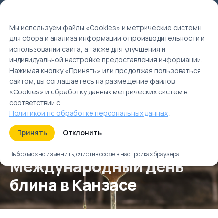
Мы используем файлы cookie
EN
Мы используем файлы «Cookies» и метрические системы
для сбора и анализа информации о производительности и
Главная
использовании сайта, а также для улучшения и
Календарь событий
индивидуальной настройке предоставления информации.
Весна
Нажимая кнопку «Принять» или продолжая пользоваться
Март
сайтом, вы соглашаетесь на размещение файлов
«Cookies» и обработку данных метрических систем в
соответствии с
Политикой по обработке персональных данных
.
Принять
Отклонить
Выбор можно изменить, очистив cookie в настройках браузера.
Международный день
блина в Канзасе