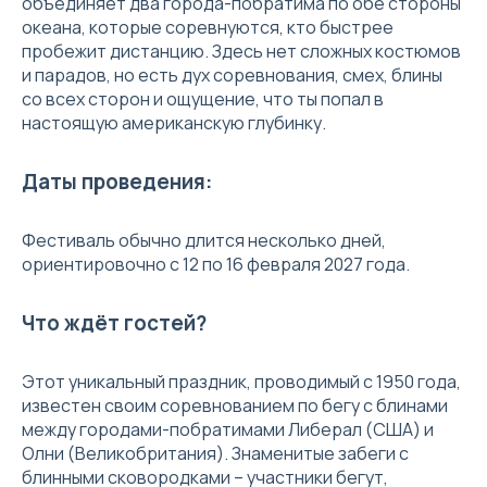
объединяет два города-побратима по обе стороны
океана, которые соревнуются, кто быстрее
пробежит дистанцию. Здесь нет сложных костюмов
и парадов, но есть дух соревнования, смех, блины
со всех сторон и ощущение, что ты попал в
настоящую американскую глубинку.
Даты проведения:
Фестиваль обычно длится несколько дней,
ориентировочно с 12 по 16 февраля 2027 года.
Что ждёт гостей?
Этот уникальный праздник, проводимый с 1950 года,
известен своим соревнованием по бегу с блинами
между городами-побратимами Либерал (США) и
Олни (Великобритания). Знаменитые забеги с
блинными сковородками – участники бегут,