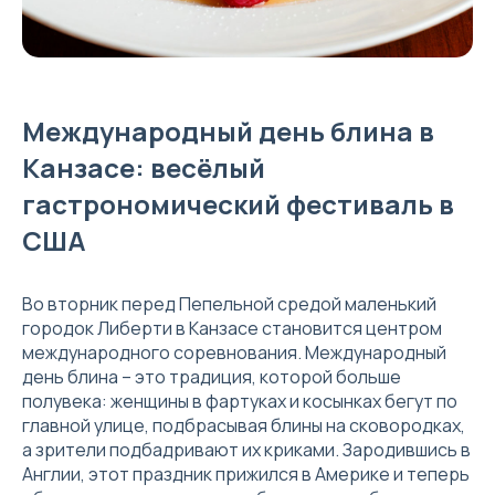
Международный день блина в
Канзасе: весёлый
гастрономический фестиваль в
США
Во вторник перед Пепельной средой маленький
городок Либерти в Канзасе становится центром
международного соревнования. Международный
день блина – это традиция, которой больше
полувека: женщины в фартуках и косынках бегут по
главной улице, подбрасывая блины на сковородках,
а зрители подбадривают их криками. Зародившись в
Англии, этот праздник прижился в Америке и теперь