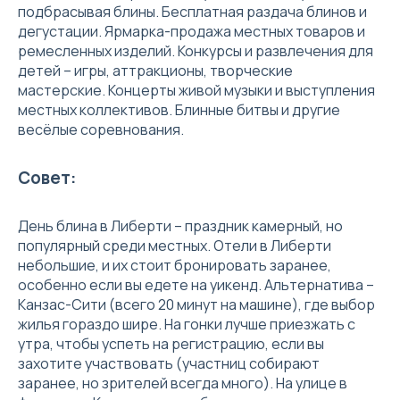
подбрасывая блины. Бесплатная раздача блинов и
дегустации. Ярмарка-продажа местных товаров и
ремесленных изделий. Конкурсы и развлечения для
детей – игры, аттракционы, творческие
мастерские. Концерты живой музыки и выступления
местных коллективов. Блинные битвы и другие
весёлые соревнования.
Совет:
День блина в Либерти – праздник камерный, но
популярный среди местных. Отели в Либерти
небольшие, и их стоит бронировать заранее,
особенно если вы едете на уикенд. Альтернатива –
Канзас-Сити (всего 20 минут на машине), где выбор
жилья гораздо шире. На гонки лучше приезжать с
утра, чтобы успеть на регистрацию, если вы
захотите участвовать (участниц собирают
заранее, но зрителей всегда много). На улице в