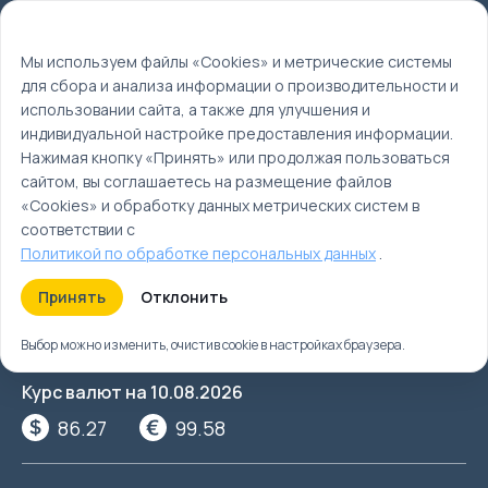
Мы используем файлы cookie
EN
Мы используем файлы «Cookies» и метрические системы
для сбора и анализа информации о производительности и
Главная
использовании сайта, а также для улучшения и
Круизы
индивидуальной настройке предоставления информации.
Элемент не найден
Нажимая кнопку «Принять» или продолжая пользоваться
сайтом, вы соглашаетесь на размещение файлов
«Cookies» и обработку данных метрических систем в
соответствии с
Одна из старейших туристических
Политикой по обработке персональных данных
.
компаний Санкт-Петербурга
С нами надежно!
Принять
Отклонить
Отправьте нам сообщение
Выбор можно изменить, очистив cookie в настройках браузера.
Курс валют на
10.08.2026
86.27
99.58