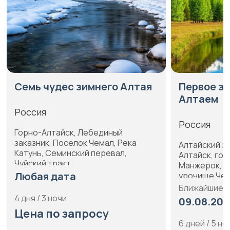
Семь чудес зимнего Алтая
Первое знак
Алтаем
Россия
Россия
Горно-Алтайск, Лебединый
заказник, Поселок Чемал, Река
Алтайский запо
Катунь, Семинский перевал,
Алтайск, гора 
Чуйский тракт
Манжерок, Теле
Любая дата
урочище Че-Чк
Ближайшие дат
4 дня / 3 ночи
09.08.2026, 
Цена по запросу
6 дней / 5 ноче