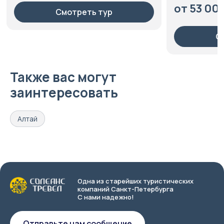
от 53 000 
Смотреть тур
Смот
Также вас могут
заинтересовать
Алтай
Одна из старейших туристических
компаний Санкт-Петербурга
С нами надежно!
Отправьте нам сообщение