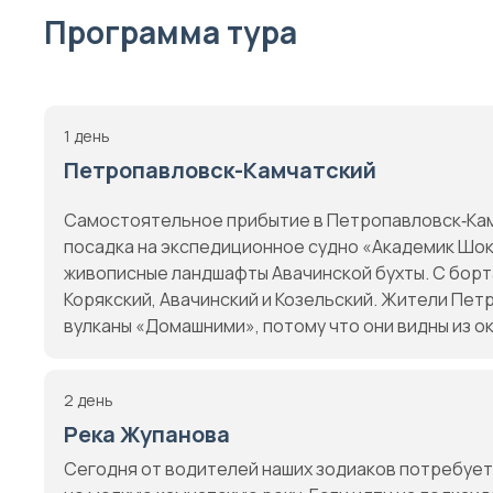
Программа тура
1 день
Петропавловск-Камчатский
Самостоятельное прибытие в Петропавловск‑Камч
посадка на экспедиционное судно «Академик Шок
живописные ландшафты Авачинской бухты. С борт
Корякский, Авачинский и Козельский. Жители Пе
вулканы «Домашними», потому что они видны из ок
2 день
Река Жупанова
Сегодня от водителей наших зодиаков потребуетс