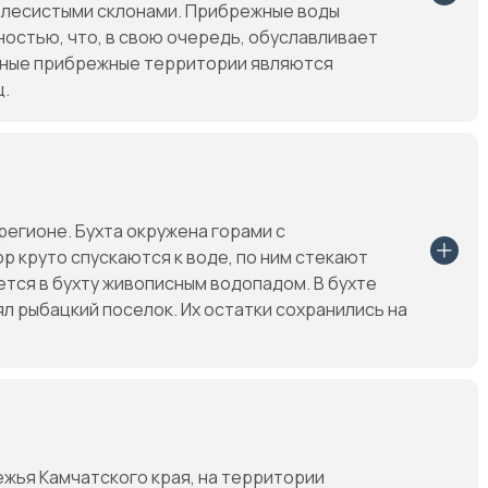
и лесистыми склонами. Прибрежные воды
остью, что, в свою очередь, обуславливает
нные прибрежные территории являются
ц.
регионе. Бухта окружена горами с
 круто спускаются к воде, по ним стекают
ется в бухту живописным водопадом. В бухте
л рыбацкий поселок. Их остатки сохранились на
ежья Камчатского края, на территории