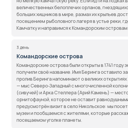
но мелкую камчатскую реку. Если идти на лодках 
величественных белоплечих орланов, гнездящихся
больших хищников в мире, размах их крыльев дос
посещением рыболовного лагеря в устье реки, гд
Камчатку и направимся к Командорским островам
3 день
Командорские острова
Командорские острова были открыты в 1741 году э
получили своё название. Имя Беринга оставило з
пролив Беринга напоминают о великих открытиях 
— мыс Северо‑Западный с многочисленной колони
(сивучей) и Арка Стеллера (Арий Камень) — мес
орнитофауной, которое не оставит равнодушным
предусмотрён визит в село Никольское: мы посе
музеи и пообщаемся с жителями, которые расскаж
посещаемом уголке планеты.