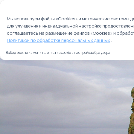
Мы используем файлы cookie
О компании
Контакты
Отзывы
Оплата
Мы используем файлы «Cookies» и метрические системы дл
для улучшения и индивидуальной настройке предоставлен
Страны
Россия
соглашаетесь на размещение файлов «Cookies» и обработ
Главная
Политикой по обработке персональных данных
.
Туры
Русский круиз от Камчатки до Чукотки
Выбор можно изменить, очистив cookie в настройках браузера.