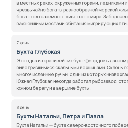
в местных реках, окруженных горами, ледниками 
чрезвычайно богаты разнообразной морской живн
богатство наземного животного мира. Заболоче
важнейшими местами обитания мигрирующих пти
7 день
Бухта Глубокая
Это одна из красивейших бухт-фьордов в данном 
выветрившимися скальными вершинами. Склоны гор
многочисленные ручьи, один из которых низверга
Южная Глубокая некогда работал рыбозавод, стоя
южном берегу и в вершине бухты.
8 день
Бухты Натальи, Петра и Павла
Бухта Натальи — бухта северо‑восточного побер