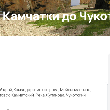
т Камчатки до Чуко
ий край, Командорские острова, Мейныпильгыно,
овск-Камчатский, Река Жупанова, Чукотский