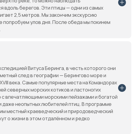
вверх по реке, то можно наблюдать
 вдоль берегов. Эти птицы — одни из самых
тигает 2,5 метров. Мы закончим экскурсию
е попробуем улов дня. После обеда мы покинем
.
кспедицией Витуса Беринга, в честь которого они
аметный след в географии — Берингово море и
XVIII века. Самые популярные места на Командорах
ей северных морских котиков и ластоногих
то с впечатляющими морскими пейзажами и богатой
и даже неопытных любителей птиц. В программе
тим местный краеведческий и природоведческий
ут о жизни в этом отдалённом и редко