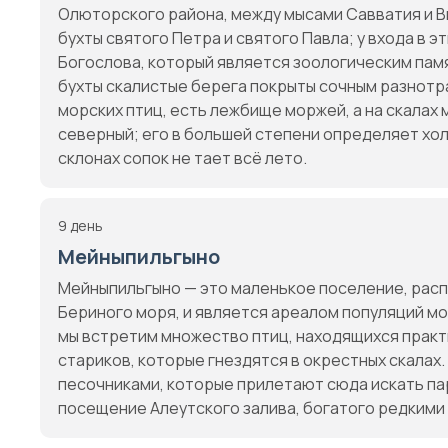
Олюторского района, между мысами Савватия и В
бухты святого Петра и святого Павла; у входа в э
Богослова, который является зоологическим пам
бухты скалистые берега покрыты сочным разнотр
морских птиц, есть лежбище моржей, а на скалах
северный; его в большей степени определяет хол
склонах сопок не тает всё лето.
9 день
Мейныпильгыно
Мейныпильгыно — это маленькое поселение, расп
Бериного моря, и является ареалом популяций мо
мы встретим множество птиц, находящихся практ
стариков, которые гнездятся в окрестных скалах
песочниками, которые прилетают сюда искать па
посещение Алеутского залива, богатого редкими 