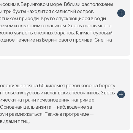
ысоким в Беринговом море. Вблизи расположены
ти три бухты находится скалистый остров
ятником природы. Круто спускающиеся в воды
авьем и ольховым стлаником. Здесь очень много
 можно увидеть снежных баранов. Климат суровый,
одное течение из Берингового пролива. Снег на
оложившееся на 60‑километровой косе на берегу
нгольских зуёков и исландских песочников. Здесь
ически на грани исчезновения, например
. Основная цель визита — наблюдение за
ру и размножаться. Также в программе —
видами птиц.