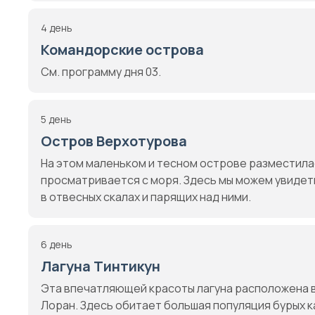
4 день
Командорские острова
См. программу дня 03.
5 день
Остров Верхотурова
На этом маленьком и тесном острове разместила
просматривается с моря. Здесь мы можем увидеть 
в отвесных скалах и парящих над ними.
6 день
Лагуна Тинтикун
Эта впечатляющей красоты лагуна расположена 
Лоран. Здесь обитает большая популяция бурых к