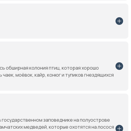
сь обширная колония птиц, которая хорошо
чаек, моёвок, кайр, конюг и тупиков гнездящихся
в государственном заповеднике на полуострове
амчатских медведей, которые охотятся на лосося