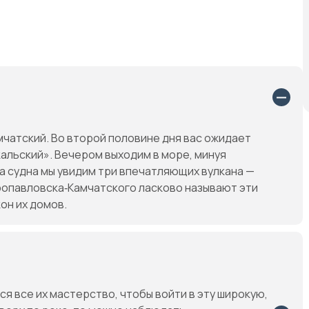
атский. Во второй половине дня вас ожидает
альский». Вечером выходим в море, минуя
а судна мы увидим три впечатляющих вулкана —
тропавловска‑Камчатского ласково называют эти
он их домов.
я все их мастерство, чтобы войти в эту широкую,