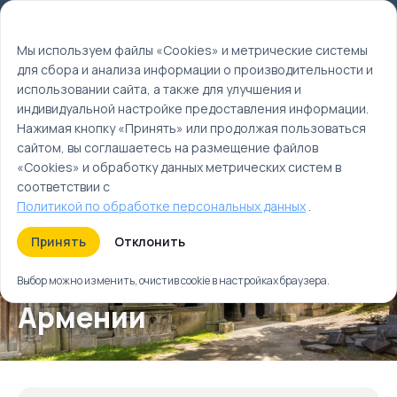
Мы используем файлы cookie
EN
Мы используем файлы «Cookies» и метрические системы
для сбора и анализа информации о производительности и
Главная
использовании сайта, а также для улучшения и
Туры
индивидуальной настройке предоставления информации.
Семь счастливых дней в Армении
Нажимая кнопку «Принять» или продолжая пользоваться
сайтом, вы соглашаетесь на размещение файлов
«Cookies» и обработку данных метрических систем в
соответствии с
Политикой по обработке персональных данных
.
Принять
Отклонить
Семь счастливых дней в
Выбор можно изменить, очистив cookie в настройках браузера.
Армении