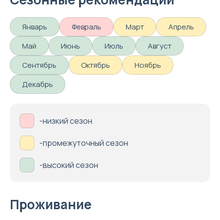
Январь
Февраль
Март
Апрель
Май
Июнь
Июль
Август
Сентябрь
Октябрь
Ноябрь
Декабрь
-низкий сезон
-промежуточный сезон
-высокий сезон
Проживание