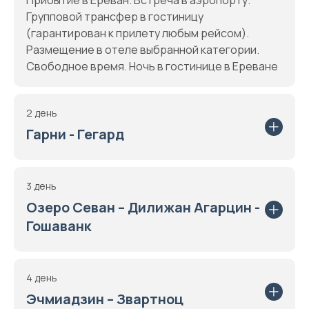
Прибытие в Ереван. Встреча в аэропорту.
Групповой трансфер в гостиницу
(гарантирован к прилету любым рейсом).
Размещение в отеле выбранной категории.
Свободное время. Ночь в гостинице в Ереване
2 день
Гарни - Гегард
3 день
Озеро Севан – Дилижан Агарцин -
Гошаванк
4 день
Эчмиадзин – Звартноц