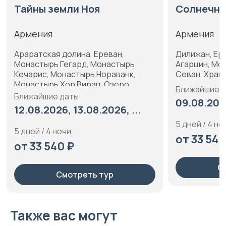
Солнечная Армения
Осн
Армения
Арм
Дилижан, Ереван, Монастырь
Арар
рь
Агарцин, Монастырь Гегард, Озеро
Ерев
к,
Севан, Храм Гарни, Эчмиадзин
Мона
Гоша
Ближайшие даты
р
Мона
Люб
09.08.2026, 13.08.2026, ...
Сева
...
8 дн
5 дней / 4 ночи
от 
от 33 540 ₽
Смотреть тур
Также вас могут