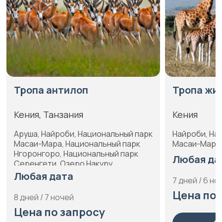
Тропа жирафа
Т
Кения
Ке
ный парк
Найроби, Национальный парк
На
 парк
Масаи-Мара, Озеро Найваша
Аб
 парк
Ма
Любая дата
Бл
7 дней / 6 ночей
05
Цена по запросу
6 
от