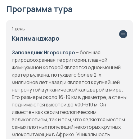
Программа тура
1 день
Килиманджаро
Заповедник Нгоронгоро
– большая
природоохранная территория, главной
жемчужиной которой является одноименный
кратер вулкана, потухшего более 2-х
миллионов лет назад и является крупнейшей
нетронутой вулканической кальдерой в мире.
Его размеры около 16-19 км в диаметре, а стены
поднимаются высотой до 400-610 м. Он
известен как своим геологическим
великолепием, так и тем, что является местом
самых плотных популяций некоторых крупных
млекопитающих в Африке. Уникальность