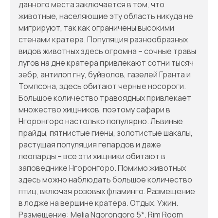
данного места заключается в том, что
животные, населяющие эту область никуда не
мигрируют, так как ограничены высокими
стенами кратера. Популяция разнообразных
видов животных здесь огромна – сочные травы
лугов на дне кратера привлекают сотни тысяч
зебр, антилоп гну, буйволов, газелей Гранта и
Томпсона, здесь обитают черные носороги.
Большое количество травоядных привлекает
множество хищников, поэтому сафари в
Нгоронгоро настолько популярно. Львиные
прайды, пятнистые гиены, золотистые шакалы,
растущая популяция гепардов и даже
леопарды – все эти хищники обитают в
заповеднике Нгоронгоро. Помимо животных
здесь можно наблюдать большое количество
птиц, включая розовых фламинго. Размещение
в лодже на вершине кратера. Отдых. Ужин.
Размещение: Melia Ngorongoro 5*, Rim Room