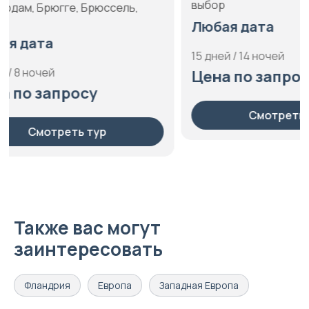
выбор
Любая да
Любая дата
4 дня / 3 ноч
15 дней / 14 ночей
Цена по
Цена по запросу
С
Смотреть тур
Также вас могут
заинтересовать
Фландрия
Европа
Западная Европа