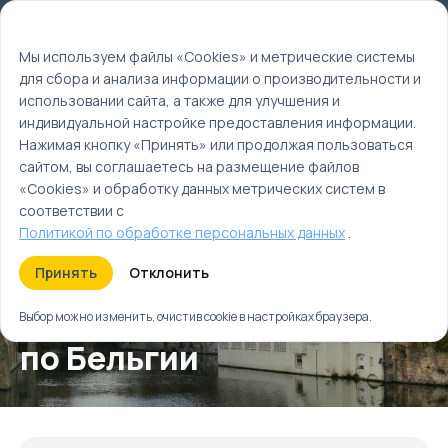
Мы используем файлы cookie
EN
Мы используем файлы «Cookies» и метрические системы
для сбора и анализа информации о производительности и
Главная
использовании сайта, а также для улучшения и
Туры
индивидуальной настройке предоставления информации.
Большое путешествие по Бельгии
Нажимая кнопку «Принять» или продолжая пользоваться
сайтом, вы соглашаетесь на размещение файлов
«Cookies» и обработку данных метрических систем в
соответствии с
Политикой по обработке персональных данных
.
Принять
Отклонить
Большое путешествие
Выбор можно изменить, очистив cookie в настройках браузера.
по Бельгии