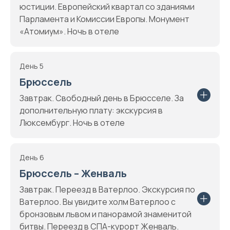
юстиции. Европейский квартал со зданиями
Парламента и Комиссии Европы. Монумент
«Атомиум». Ночь в отеле
День 5
Брюссель
Завтрак. Свободный день в Брюсселе. За
дополнительную плату: экскурсия в
Люксембург. Ночь в отеле
День 6
Брюссель – Женваль
Завтрак. Переезд в Ватерлоо. Экскурсия по
Ватерлоо. Вы увидите холм Ватерлоо с
бронзовым львом и панорамой знаменитой
битвы. Переезд в СПА-курорт Женваль.