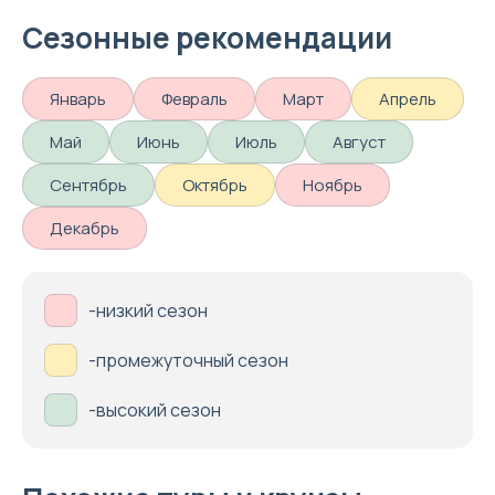
Сезонные рекомендации
Январь
Февраль
Март
Апрель
Май
Июнь
Июль
Август
Сентябрь
Октябрь
Ноябрь
Декабрь
-низкий сезон
-промежуточный сезон
-высокий сезон