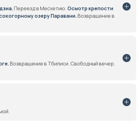
дзиа.
Переезд в Месхетию.
Осмотр крепости
ысокогорному озеру Паравани.
Возвращение в
оге.
Возвращение в Тбилиси. Свободный вечер.
мой.