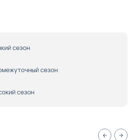
зкий сезон
омежуточный сезон
сокий сезон