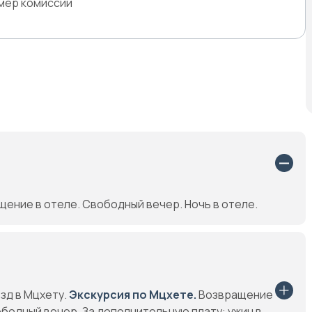
змер комиссии
ение в отеле. Свободный вечер. Ночь в отеле.
зд в Мцхету.
Экскурсия по Мцхете.
Возвращение
бодный вечер. За дополнительную плату: ужин в