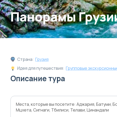
Панорамы Грузи
Страна:
Грузия
Идея для путешествия:
Групповые экскурсионны
Описание тура
Места, которые вы посетите: Аджария, Батуми, Бо
Мцхета, Сигнаги, Тбилиси, Телави, Цинандали