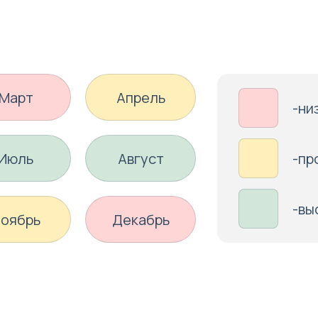
Март
Апрель
-ни
Июль
Август
-пр
-вы
оябрь
Декабрь