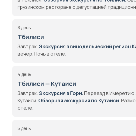
грузинском ресторане с дегустацией традиционны
3 день
Тбилиси
Завтрак.
Экскурсия в винодельческий регион К
вечер. Ночь в отеле.
4 день
Тбилиси — Кутаиси
Завтрак.
Экскурсия в Гори.
Переезд в Имеретию
Кутаиси.
Обзорная экскурсия по Кутаиси.
Размещ
отеле.
5 день