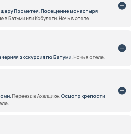
ещеру Прометея.
Посещение монастыря
 в Батуми или Кобулети. Ночь в отеле.
ечерняя экскурсия по Батуми.
Ночь в отеле.
оми.
Переезд в Ахалцихе.
Осмотр крепости
еле.