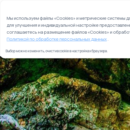
Мы используем файлы cookie
О компании
Контакты
Отзывы
Оплата
Мы используем файлы «Cookies» и метрические системы дл
для улучшения и индивидуальной настройке предоставлен
Страны
Россия
соглашаетесь на размещение файлов «Cookies» и обработ
Главная
Политикой по обработке персональных данных
.
Туры
Панорамы Грузии
Выбор можно изменить, очистив cookie в настройках браузера.