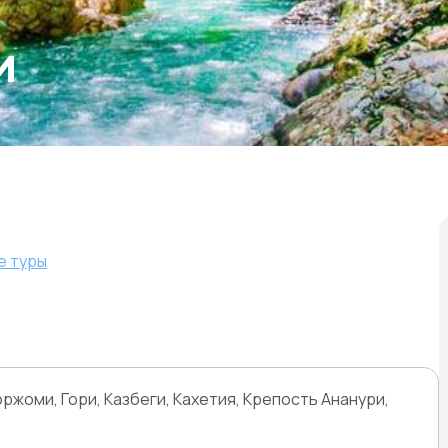
и
е туры
ржоми, Гори, Казбеги, Кахетия, Крепость Ананури,