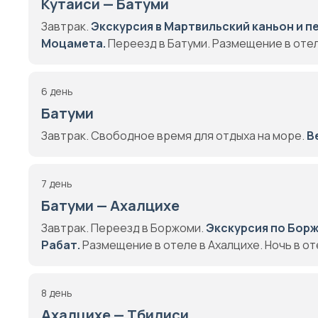
Кутаиси — Батуми
Завтрак.
Экскурсия в Мартвильский каньон и п
Моцамета.
Переезд в Батуми. Размещение в отеле
6 день
Батуми
Завтрак. Свободное время для отдыха на море.
В
7 день
Батуми — Ахалцихе
Завтрак. Переезд в Боржоми.
Экскурсия по Борж
Рабат.
Размещение в отеле в Ахалцихе. Ночь в от
8 день
Ахалцихе — Тбилиси