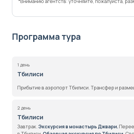
*Вниманию агентств: уточняйте, пожалуйста, ра
Программа тура
1 день
Тбилиси
Прибытие в аэропорт Тбилиси. Трансфер и размещ
2 день
Тбилиси
Завтрак.
Экскурсия в монастырь Джвари.
Перее
в Тбилиси.
Обзорная экскурсия по Тбилиси.
Сво