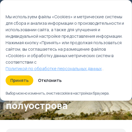
Мы используем файлы cookie
EN
Мы используем файлы «Cookies» и метрические системы
для сбора и анализа информации о производительности и
Главная
использовании сайта, а также для улучшения и
Туры
индивидуальной настройке предоставления информации.
Места силы Крымского полуострова
Нажимая кнопку «Принять» или продолжая пользоваться
сайтом, вы соглашаетесь на размещение файлов
«Cookies» и обработку данных метрических систем в
соответствии с
Политикой по обработке персональных данных
.
Принять
Отклонить
Места силы Крымского
Выбор можно изменить, очистив cookie в настройках браузера.
полуострова