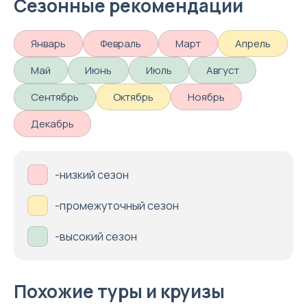
Сезонные рекомендации
Январь
Февраль
Март
Апрель
Май
Июнь
Июль
Август
Сентябрь
Октябрь
Ноябрь
Декабрь
-низкий сезон
-промежуточный сезон
-высокий сезон
Похожие туры и круизы