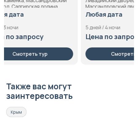
Ливадийский дворец,
Коктебель, 
Массандровский дворец,
Херсонес, 
Севастополь, Симферополь,
Симферопол
Любая дата
Любая да
Скельская пещера, Форос, Ханский
Ялта
дворец, Херсонес Таврический,
5 дней / 4 ночи
8 дней / 7 н
Храм Солнца, Чуфут-Кале, Ялта
Цена по запросу
Цена по
Смотреть тур
С
Также вас могут
заинтересовать
Крым