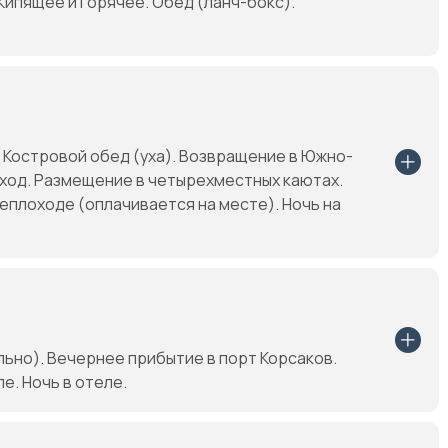
 Кипящее и Горячее. Обед (ланч-бокс).
 Костровой обед (уха). Возвращение в Южно-
оход. Размещение в четырехместных каютах.
теплоходе (оплачивается на месте). Ночь на
льно). Вечернее прибытие в порт Корсаков.
. Ночь в отеле.