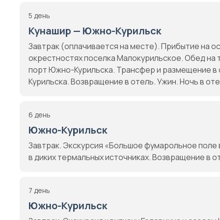
5 день
Кунашир — Южно-Курильск
Завтрак (оплачивается на месте). Прибытие на о
окрестностях поселка Малокурильское. Обед на 
порт Южно-Курильска. Трансфер и размещение в 
Курильска. Возвращение в отель. Ужин. Ночь в оте
6 день
Южно-Курильск
Завтрак. Экскурсия «Большое фумарольное поле 
в диких термальных источниках. Возвращение в от
7 день
Южно-Курильск