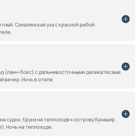
етный. Сахалинская уха с красной рыбой.
теле.
бед (ланч-бокс) с дальневосточными деликатесами
й вечер. Ночь в отеле.
а судно. Круиз на теплоходе к острову Кунашир.
). Ночь на теплоходе.