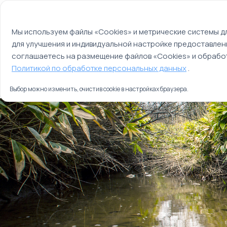
Мы используем файлы cookie
О компании
Контакты
Отзывы
Оплата
Мы используем файлы «Cookies» и метрические системы дл
для улучшения и индивидуальной настройке предоставлен
Страны
Россия
соглашаетесь на размещение файлов «Cookies» и обработ
Главная
Политикой по обработке персональных данных
.
Туры
Сахалин и Кунашир
Выбор можно изменить, очистив cookie в настройках браузера.