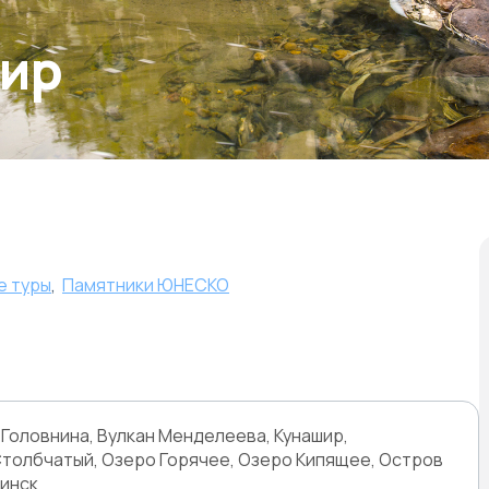
шир
е туры
,
Памятники ЮНЕСКО
 Головнина, Вулкан Менделеева, Кунашир,
Столбчатый, Озеро Горячее, Озеро Кипящее, Остров
инск