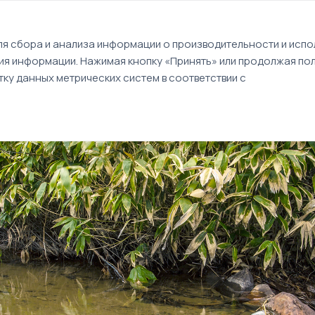
EN
я сбора и анализа информации о производительности и испол
ия информации. Нажимая кнопку «Принять» или продолжая пол
Туры
Круизы
Идеи путешествий
ку данных метрических систем в соответствии с