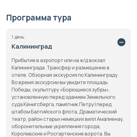
Программа тура
1 день
Калининград
Прибытие в аэропорт или на ж/д вокзал
Калининграда. Трансфер и размещение в
отеле. Обзорная экскурсия по Калининграду.
Во время экскурсии вы увидите площадь
Победы, скульптуру «Борющиеся зубры»,
установленную перед зданием Земельного
суда Кёнигсберга, памятник Петру I перед
штабом Балтийского флота, Драматический
театр, район старых немецких вилл Амалиенау,
оборонительные укрепления города,
Королевские и Росгартенские ворота. Вы