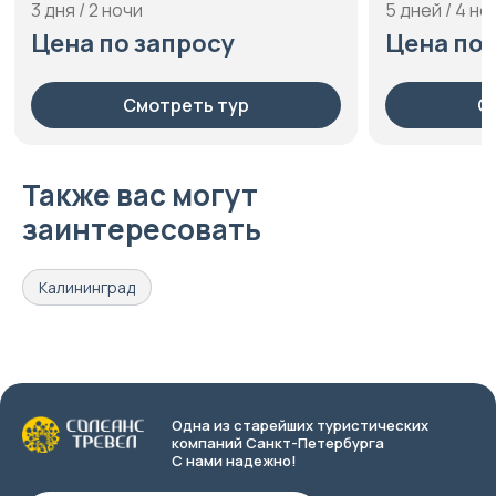
5 дней / 4 ночи
6 дне
Цена по запросу
Цен
Смотреть тур
Также вас могут
заинтересовать
Калининград
Одна из старейших туристических
компаний Санкт-Петербурга
С нами надежно!