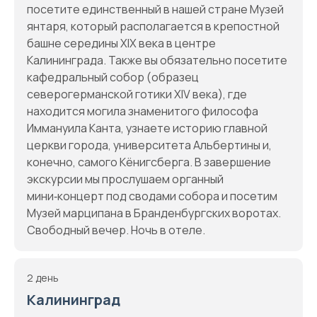
посетите единственный в нашей стране Музей
янтаря, который располагается в крепостной
башне середины XIX века в центре
Калининграда. Также вы обязательно посетите
кафедральный собор (образец
северогерманской готики XIV века), где
находится могила знаменитого философа
Иммануила Канта, узнаете историю главной
церкви города, университета Альбертины и,
конечно, самого Кёнигсберга. В завершение
экскурсии мы прослушаем органный
мини‑концерт под сводами собора и посетим
Музей марципана в Бранденбургских воротах.
Свободный вечер. Ночь в отеле.
2 день
Калининград