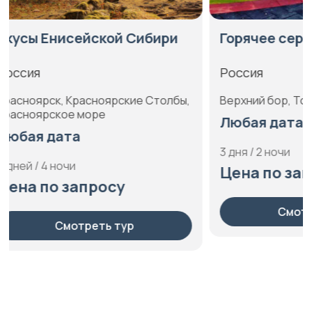
Горячее сердце Сибири
Добро 
Сибирь
Россия
Россия
,
Верхний бор, Тобольск, Тюмень
Абалак, К
Любая дата
Тобольск
изделий, 
3 дня / 2 ночи
Тюмень, Я
Цена по запросу
острог
Любая 
4 дня / 3 
Смотреть тур
Цена п