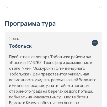
Программа тура
1 день
Тобольск
Прибытие в аэропорт Тобольска рейсом а/к
«Россия» FV 6763. Трансфер и размещение в
отеле. Ужин. Экскурсия «Огни вечернего
Тобольска». Вам представится уникальная
возможность увидеть россыпь огней Верхнего
и Нижнего посадов, узнать тайны и легенды
старинного града на берегах седого Иртыша,
побывать на Чувашком мысу – месте битвы
Ермака и Кучума, обнять всех Ангелов