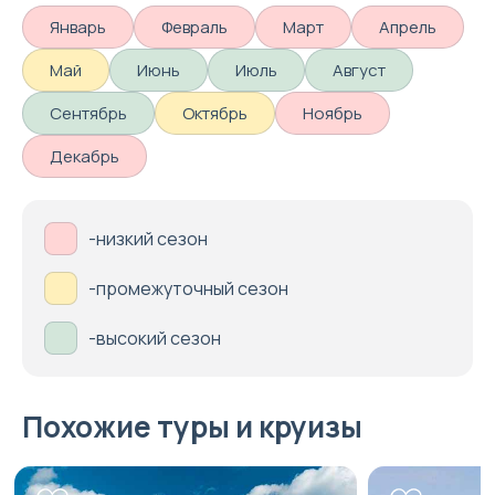
Январь
Февраль
Март
Апрель
Май
Июнь
Июль
Август
Сентябрь
Октябрь
Ноябрь
Декабрь
-низкий сезон
-промежуточный сезон
-высокий сезон
Похожие туры и круизы