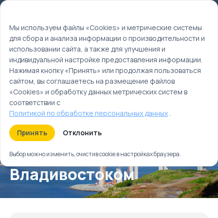
Мы используем файлы cookie
EN
Мы используем файлы «Cookies» и метрические системы
для сбора и анализа информации о производительности и
Главная
использовании сайта, а также для улучшения и
Туры
индивидуальной настройке предоставления информации.
Знакомство с Владивостоком
Нажимая кнопку «Принять» или продолжая пользоваться
сайтом, вы соглашаетесь на размещение файлов
«Cookies» и обработку данных метрических систем в
соответствии с
Политикой по обработке персональных данных
.
Принять
Отклонить
Знакомство с
Выбор можно изменить, очистив cookie в настройках браузера.
Владивостоком