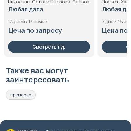
Никольцы, Остров Петрова, Остров
Посьет, Хас
Русский, Сикачи-Алян, Уссурийск,
Любая дата
Любая да
Хабаровск, Чистоводное, Шаман-
дерево, Южно-Сахалинск, Якутск
14 дней / 13 ночей
7 дней / 6 но
Цена по запросу
Цена по 
Смотреть тур
С
Также вас могут
заинтересовать
Приморье