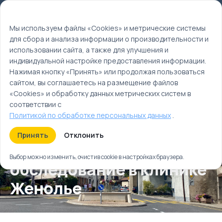
Мы используем файлы cookie
EN
Мы используем файлы «Cookies» и метрические системы
для сбора и анализа информации о производительности и
Главная
использовании сайта, а также для улучшения и
Туры
индивидуальной настройке предоставления информации.
Базовое медицинское обследование в клинике
Нажимая кнопку «Принять» или продолжая пользоваться
Женолье
сайтом, вы соглашаетесь на размещение файлов
«Cookies» и обработку данных метрических систем в
соответствии с
Политикой по обработке персональных данных
.
Принять
Отклонить
Базовое медицинское
Выбор можно изменить, очистив cookie в настройках браузера.
обследование в клинике
Женолье