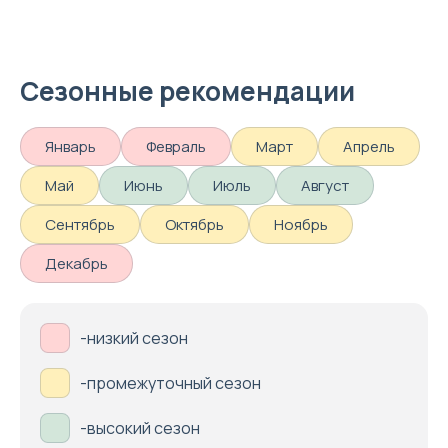
Сезонные рекомендации
Январь
Февраль
Март
Апрель
Май
Июнь
Июль
Август
Сентябрь
Октябрь
Ноябрь
Декабрь
-низкий сезон
-промежуточный сезон
-высокий сезон