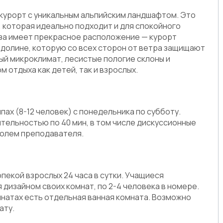
курорт с уникальным альпийским ландшафтом. Это
 которая идеально подходит и для спокойного
оза имеет прекрасное расположение — курорт
 долине, которую со всех сторон от ветра защищают
ый микроклимат, лесистые пологие склоны и
отдыха как детей, так и взрослых.
пах (8-12 человек) с понедельника по субботу.
тельностью по 40 мин, в том числе дискуссионные
ролем преподавателя.
пекой взрослых 24 часа в сутки. Учащиеся
дизайном своих комнат, по 2-4 человека в номере.
мнатах есть отдельная ванная комната. Возможно
ату.