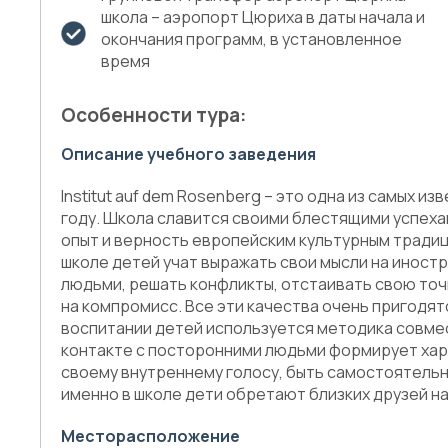
школа – аэропорт Цюриха в даты начала и
окончания программ, в установленное
время
Особенности тура:
Описание учебного заведения
Institut auf dem Rosenberg – это одна из самых и
году. Школа славится своими блестящими успеха
опыт и верность европейским культурным традиц
школе детей учат выражать свои мысли на иностр
людьми, решать конфликты, отстаивать свою точк
на компромисс. Все эти качества очень пригодят
воспитании детей используется методика совме
контакте с посторонними людьми формирует хара
своему внутреннему голосу, быть самостоятельны
именно в школе дети обретают близких друзей на
Месторасположение