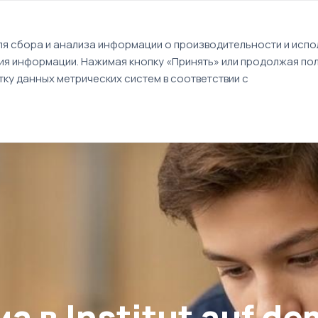
EN
я сбора и анализа информации о производительности и испол
ия информации. Нажимая кнопку «Принять» или продолжая пол
Туры
Круизы
Идеи путешествий
ку данных метрических систем в соответствии с
sa
 в Institut auf d