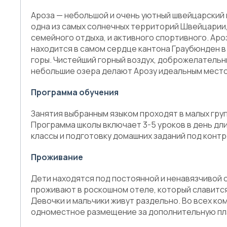
Ароза — небольшой и очень уютный швейцарский 
одна из самых солнечных территорий Швейцарии,
семейного отдыха, и активного спортивного. Ар
находится в самом сердце кантона Граубюнден в
горы. Чистейший горный воздух, доброжелательн
небольшие озера делают Арозу идеальным местом 
Программа обучения
Занятия выбранным языком проходят в малых груп
Программа школы включает 3-5 уроков в день дли
классы и подготовку домашних заданий под конт
Проживание
Дети находятся под постоянной и ненавязчивой о
проживают в роскошном отеле, который славится 
Девочки и мальчики живут раздельно. Во всех ко
одноместное размещение за дополнительную пл