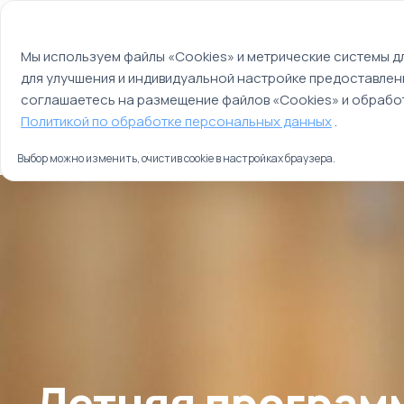
Мы используем файлы cookie
О компании
Контакты
Отзывы
Оплата
Мы используем файлы «Cookies» и метрические системы дл
для улучшения и индивидуальной настройке предоставлен
Страны
Россия
соглашаетесь на размещение файлов «Cookies» и обработ
Главная
Политикой по обработке персональных данных
.
Туры
Летняя программа в Institut auf dem Rosenberg Aro
Выбор можно изменить, очистив cookie в настройках браузера.
Летняя программа