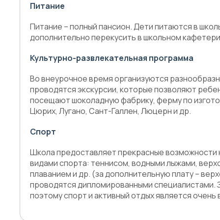
Питание
Питание – полный пансион. Дети питаются в школ
дополнительно перекусить в школьном кафетери
Культурно-развлекательная программа
Во внеурочное время организуются разнообразны
проводятся экскурсии, которые позволяют ребе
посещают шоколадную фабрику, ферму по изготов
Цюрих, Лугано, Сант-Галлен, Люцерн и др.
Спорт
Школа предоставляет прекрасные возможности не
видами спорта: теннисом, водными лыжами, верх
плаванием и др. (за дополнительную плату – верх
проводятся дипломированными специалистами. З
поэтому спорт и активный отдых является очень 