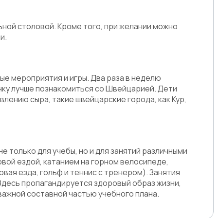
ьной столовой. Кроме того, при желании можно
и.
е мероприятия и игры. Два раза в неделю
нку лучше познакомиться со Швейцарией. Дети
лению сыра, такие швейцарские города, как Кур,
 только для учебы, но и для занятий различными
овой ездой, катанием на горном велосипеде,
овая езда, гольф и теннис с тренером). Занятия
десь пропагандируется здоровый образ жизни,
важной составной частью учебного плана.