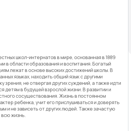
звестных школ-интернатов в мире, основанная в 1889
ми в области образования и воспитания. Богатый
иям лежат в основе высоких достижений школы. В
анных языках, находить общий язык с другими
у зрения, не отвергая других суждений, а также идти
ся детям в будущей взрослой жизни. В развитии и
стного сосуществования. Жизнь в постоянном
ктер ребенка, учит его прислушиваться и доверять
м и не зависеть от других людей. Также зачастую
 всю жизнь.