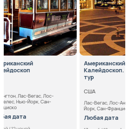
Американский
Вся Амер
Калейдоскоп. Новогодний
тур
США
Атлантик-Си
США
Вегас, Лос-
Йорк, Сан-Ф
Лас-Вегас, Лос-Анджелес, Нью-
Филадельф
Йорк, Сан-Франциско
Любая да
Любая дата
15 дней / 14 