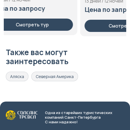
13 дней / 12 ночей
Цена по
Цена по запросу
С
Смотреть тур
Также вас могут
заинтересовать
Аляска
Северная Америка
Одна из старейших туристических
компаний Санкт-Петербурга
С нами надежно!