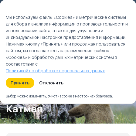
Мы используем файлы cookie
EN
Мы используем файлы «Cookies» и метрические системы
для сбора и анализа информации о производительности и
Главная
использовании сайта, а также для улучшения и
Туры
индивидуальной настройке предоставления информации.
Гризли побережья Аляски. От Хомера до Катмая
Нажимая кнопку «Принять» или продолжая пользоваться
сайтом, вы соглашаетесь на размещение файлов
«Cookies» и обработку данных метрических систем в
соответствии с
Политикой по обработке персональных данных
.
Гризли побережья
Принять
Отклонить
Аляски. От Хомера до
Выбор можно изменить, очистив cookie в настройках браузера.
Катмая