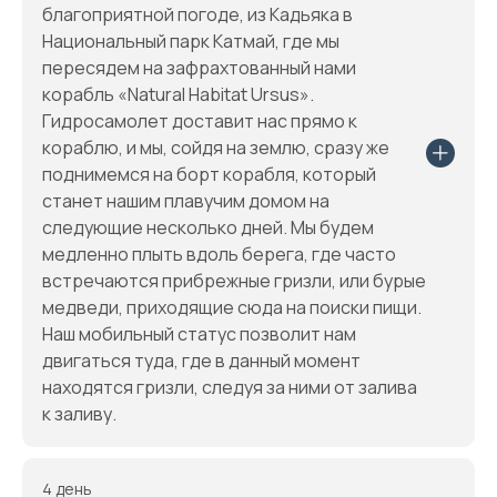
благоприятной погоде, из Кадьяка в
Национальный парк Катмай, где мы
пересядем на зафрахтованный нами
корабль «Natural Habitat Ursus».
Гидросамолет доставит нас прямо к
кораблю, и мы, сойдя на землю, сразу же
поднимемся на борт корабля, который
станет нашим плавучим домом на
следующие несколько дней. Мы будем
медленно плыть вдоль берега, где часто
встречаются прибрежные гризли, или бурые
медведи, приходящие сюда на поиски пищи.
Наш мобильный статус позволит нам
двигаться туда, где в данный момент
находятся гризли, следуя за ними от залива
к заливу.
4 день