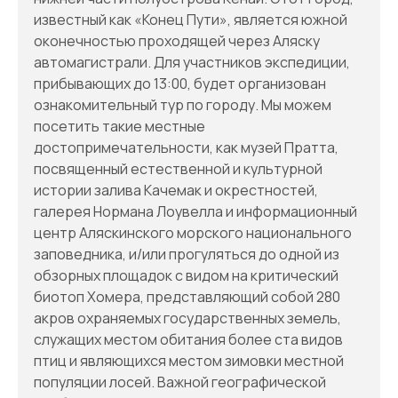
известный как «Конец Пути», является южной
оконечностью проходящей через Аляску
автомагистрали. Для участников экспедиции,
прибывающих до 13:00, будет организован
ознакомительный тур по городу. Мы можем
посетить такие местные
достопримечательности, как музей Пратта,
посвященный естественной и культурной
истории залива Качемак и окрестностей,
галерея Нормана Лоувелла и информационный
центр Аляскинского морского национального
заповедника, и/или прогуляться до одной из
обзорных площадок с видом на критический
биотоп Хомера, представляющий собой 280
акров охраняемых государственных земель,
служащих местом обитания более ста видов
птиц и являющихся местом зимовки местной
популяции лосей. Важной географической