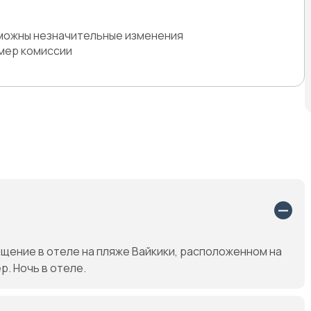
зможны незначительные изменения
змер комиссии
щение в отеле на пляже Вайкики, расположенном на
. Ночь в отеле.