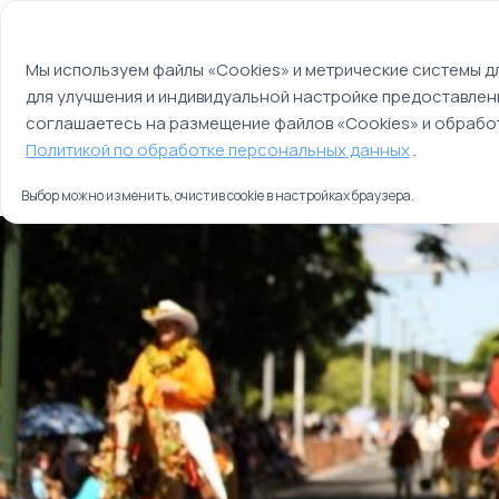
Мы используем файлы cookie
О компании
Контакты
Отзывы
Оплата
Мы используем файлы «Cookies» и метрические системы дл
для улучшения и индивидуальной настройке предоставлен
Страны
Россия
соглашаетесь на размещение файлов «Cookies» и обработ
Главная
Политикой по обработке персональных данных
.
Туры
Цветочный парад в Гонолулу
Выбор можно изменить, очистив cookie в настройках браузера.