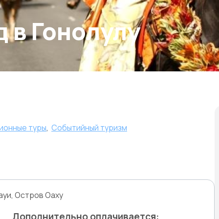
 в Гонолулу
ионные туры
,
Событийный туризм
ауи, Остров Оаху
Дополнительно оплачивается: