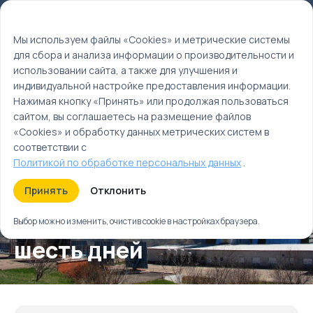
Мы используем файлы cookie
EN
Мы используем файлы «Cookies» и метрические системы
для сбора и анализа информации о производительности и
Главная
использовании сайта, а также для улучшения и
Туры
индивидуальной настройке предоставления информации.
Вокруг Ташкента за шесть дней
Нажимая кнопку «Принять» или продолжая пользоваться
сайтом, вы соглашаетесь на размещение файлов
«Cookies» и обработку данных метрических систем в
соответствии с
Политикой по обработке персональных данных
.
Принять
Отклонить
Вокруг Ташкента за
Выбор можно изменить, очистив cookie в настройках браузера.
шесть дней