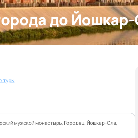
города до Йошкар
е туры
рский мужской монастырь, Городец, Йошкар-Ола,