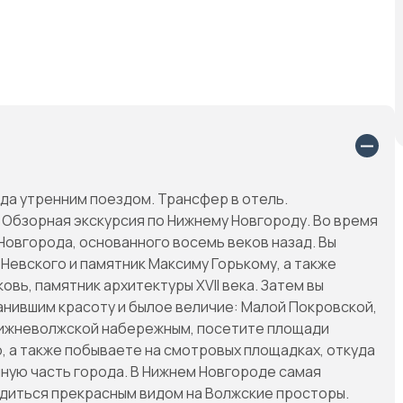
да утренним поездом. Трансфер в отель.
 Обзорная экскурсия по Нижнему Новгороду. Во время
Новгорода, основанного восемь веков назад. Вы
Невского и памятник Максиму Горькому, а также
ь, памятник архитектуры XVII века. Затем вы
анившим красоту и былое величие: Малой Покровской,
Нижневолжской набережным, посетите площади
, а также побываете на смотровых площадках, откуда
ную часть города. В Нижнем Новгороде самая
адиться прекрасным видом на Волжские просторы.