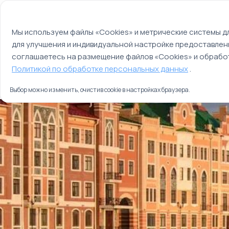
Мы используем файлы cookie
О компании
Контакты
Отзывы
Оплата
Мы используем файлы «Cookies» и метрические системы дл
для улучшения и индивидуальной настройке предоставлен
Страны
Россия
соглашаетесь на размещение файлов «Cookies» и обработ
Главная
Политикой по обработке персональных данных
.
Туры
От Нижнего Новгорода до Йошкар-Олы
Выбор можно изменить, очистив cookie в настройках браузера.