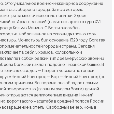
ю. Это уникальное военно-инженерное сооружение
ементов в обороне города. За всю историю
несмотря на многочисленные попытки. Здесь
хайло-Архангельский (памятник архитектуры XVII
ородца Козьмы Минина. С Волги ансамбль
жерелье, наброшенное на склоны дятловых гор».
астырь. Монастырь был основан в 1328 году. Богатая
топримечательностей города и страны. Сегодня
 включает в себя 5 храмов, колокольню и
дставляет собой редкий тип древнерусских звонниц
иобрела большой наклон, подобно Пизанской башне. В
летописных сводов — Лаврентьевская летопись.
шруту Нижний Новгород — Бор — Нижний Новгород (по
 многим причинам. Во-первых, она обладает самым
ой поверхностью (главным руслом Волги) длиной
очки открываются великолепные виды на Нижний
ьих, дорог такого масштаба в средней полосе России
 возвращение в отель. Свободный вечер. Ночь в