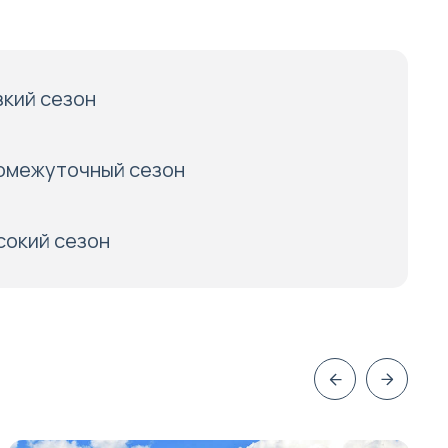
зкий сезон
омежуточный сезон
сокий сезон