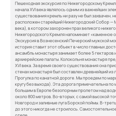
Пешеходная экскурсия по Нижегородскому Кремл
начала XVI века являлось одним из важнейших эл
существования кремль ни разу не был захвачен, 
расположен старейший Нижегородский Собор — Ми
века), в котором захоронен прах великого нижег
Нижегородского Кремля напоминает «каменное о
Экскурсия в Вознесенский Печерский мужской мон
история ставит этот объект в число главных дос
ансамбль монастыря занимает более 5 гектаров и
архиерейские палаты. Колокольня монастыря пре
XVI века. За время своего существования она пр
стенах монастыря был составлен древнейший из 
Прогулка по канатной дороге. Мы проедем по мар
кругу без выхода). Эта дорога примечательна по
большим в Европе безопорным пролетом над водн
около 800 метров. Во-вторых, с самой высокой т
Новгород и заливные луга Борской поймы. В-трет
до этого никогда не строилось. Самостоятельное
отеле.