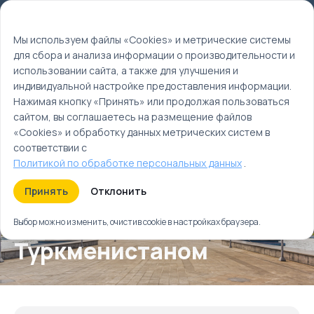
Мы используем файлы cookie
EN
Мы используем файлы «Cookies» и метрические системы
для сбора и анализа информации о производительности и
Главная
использовании сайта, а также для улучшения и
Туры
индивидуальной настройке предоставления информации.
Знакомство с Туркменистаном
Нажимая кнопку «Принять» или продолжая пользоваться
сайтом, вы соглашаетесь на размещение файлов
«Cookies» и обработку данных метрических систем в
соответствии с
Политикой по обработке персональных данных
.
Принять
Отклонить
Знакомство с
Выбор можно изменить, очистив cookie в настройках браузера.
Туркменистаном