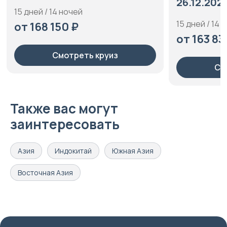
26.12.2026,
15 дней / 14 ночей
15 дней / 14 
от 168 150 ₽
от 163 83
Смотреть круиз
См
Также вас могут
заинтересовать
Азия
Индокитай
Южная Азия
Восточная Азия