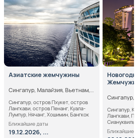
Азиатские жемчужины
Новогодн
Жемчужи
Сингапур, Малайзия, Вьетнам,
Сингапур, 
Таиланд
Сингапур, остров Пхукет, остров
Вьетнам, 
Лангкави, остров Пенанг, Куала-
Сингапур, Ку
Лумпур, Нячанг, Хошимин, Бангкок
Лангкави, Пх
Сиануквиль, 
Ближайшие даты
19.12.2026, ...
Ближайшие 