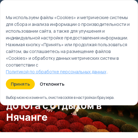
Мы используем файлы cookie
EN
Мы используем файлы «Cookies» и метрические системы
для сбора и анализа информации о производительности и
Главная
использовании сайта, а также для улучшения и
Туры
индивидуальной настройке предоставления информации.
Весь Вьетнам от Севера до Юга с отдыхом в
Нажимая кнопку «Принять» или продолжая пользоваться
Нячанге
сайтом, вы соглашаетесь на размещение файлов
«Cookies» и обработку данных метрических систем в
соответствии с
Политикой по обработке персональных данных
.
Принять
Отклонить
Весь Вьетнам от Севера
Выбор можно изменить, очистив cookie в настройках браузера.
до Юга с отдыхом в
Нячанге