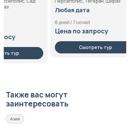
Персеполис, Тегеран, Шираз
Исфахан, На
Кешм, Остро
Любая дата
Тегеран, Ши
Любая да
8 дней / 7 ночей
Цена по запросу
8 дней / 7 но
Цена по 
Смотреть тур
С
Также вас могут
заинтересовать
Азия