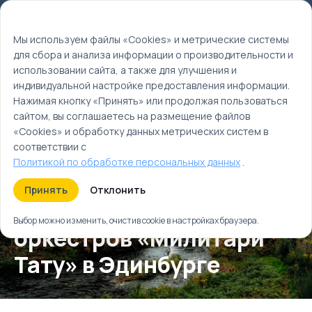
Мы используем файлы cookie
EN
Мы используем файлы «Cookies» и метрические системы
для сбора и анализа информации о производительности и
Главная
использовании сайта, а также для улучшения и
Календарь событий
индивидуальной настройке предоставления информации.
Лето
Нажимая кнопку «Принять» или продолжая пользоваться
Август
сайтом, вы соглашаетесь на размещение файлов
«Cookies» и обработку данных метрических систем в
соответствии с
Политикой по обработке персональных данных
.
Принять
Отклонить
Фестиваль военных
Выбор можно изменить, очистив cookie в настройках браузера.
оркестров «Милитари
Тату» в Эдинбурге