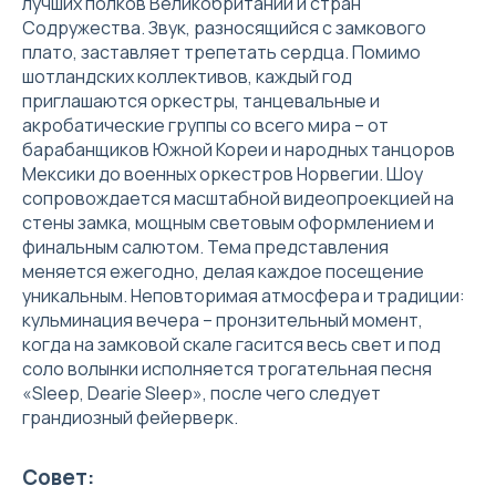
лучших полков Великобритании и стран
Содружества. Звук, разносящийся с замкового
плато, заставляет трепетать сердца. Помимо
шотландских коллективов, каждый год
приглашаются оркестры, танцевальные и
акробатические группы со всего мира – от
барабанщиков Южной Кореи и народных танцоров
Мексики до военных оркестров Норвегии. Шоу
сопровождается масштабной видеопроекцией на
стены замка, мощным световым оформлением и
финальным салютом. Тема представления
меняется ежегодно, делая каждое посещение
уникальным. Неповторимая атмосфера и традиции:
кульминация вечера – пронзительный момент,
когда на замковой скале гасится весь свет и под
соло волынки исполняется трогательная песня
«Sleep, Dearie Sleep», после чего следует
грандиозный фейерверк.
Совет: