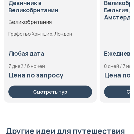
Великобритания, Франция,
Ве
Бельгия, Германия из
Ис
Амстердама
Ит
Ежедневный заезд
Еж
8 дней / 7 ночей
13 д
Цена по запросу
Це
Смотреть круиз
Другие идеи для путешествия