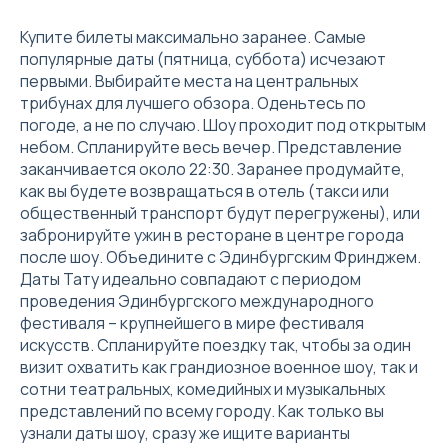
Купите билеты максимально заранее. Самые
популярные даты (пятница, суббота) исчезают
первыми. Выбирайте места на центральных
трибунах для лучшего обзора. Оденьтесь по
погоде, а не по случаю. Шоу проходит под открытым
небом. Спланируйте весь вечер. Представление
заканчивается около 22:30. Заранее продумайте,
как вы будете возвращаться в отель (такси или
общественный транспорт будут перегружены), или
забронируйте ужин в ресторане в центре города
после шоу. Объедините с Эдинбургским Фринджем.
Даты Тату идеально совпадают с периодом
проведения Эдинбургского международного
фестиваля – крупнейшего в мире фестиваля
искусств. Спланируйте поездку так, чтобы за один
визит охватить как грандиозное военное шоу, так и
сотни театральных, комедийных и музыкальных
представлений по всему городу. Как только вы
узнали даты шоу, сразу же ищите варианты