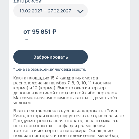
Даты рейсов:
19.02.2027 — 27.02.2027
от 95 851 ₽
—
Забронировать
* Цена за размещение 1 человека в каюте.
Каюта площадью 15,4 квадратных метра
расположена на палубах 7, 8, 9, 10, 11 (нос или
корма) и 12 (корма). Вместо окна интерьер
дополнен картиной с подсветкой либо зеркалом.
Максимальная вместимость каюты — до четырёх
человек.
В каюте установлена двуспальная кровать «Роял
Кинг», которая конвертируется в две односпальные.
Предусмотрены ванная комната, зона отдыха, а в
некоторых каютах — софа для размещения
третьего и четвёртого пассажира. Оснащение
включает интерактивное телевидение, мини-бар,