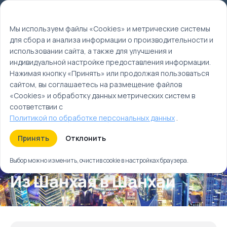
Мы используем файлы cookie
EN
Мы используем файлы «Cookies» и метрические системы
для сбора и анализа информации о производительности и
Главная
использовании сайта, а также для улучшения и
Круизы
индивидуальной настройке предоставления информации.
Из Шанхая в Шанхай
Нажимая кнопку «Принять» или продолжая пользоваться
сайтом, вы соглашаетесь на размещение файлов
«Cookies» и обработку данных метрических систем в
соответствии с
Политикой по обработке персональных данных
.
Принять
Отклонить
Выбор можно изменить, очистив cookie в настройках браузера.
Из Шанхая в Шанхай