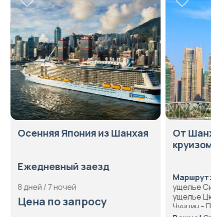
Осенняя Япония из Шанхая
От Шанхая
круизом п
Ежедневный заезд
Маршрут:
Ша
8 дней / 7 ночей
ущелье Силин
ущелье Цюйт
Цена по запросу
Чунцин - Пек