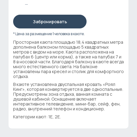
—
Забронировать
* Цена за размещение 1 человека в каюте.
Просторная каюта площадью 18,4 квадратных метра
дополнена балконом площадью 5 квадратных
метров с видом на море. Каюта расположена на
палубах 6 (центр или корма), а также на палубах 7 и
8 в носовой части. Благодаря балкону в каюте всегда
много естественного света. На балконе
установлены пара кресел и столик для комфортного
отдыха.
В каюте установлена двуспальная кровать «Роял
Кинг», которая конвертируется в две односпальные.
Предусмотрены зона отдыха, ванная комната с
душевой кабиной. Оснащение включает
интерактивное телевидение, мини-бар, сейф, фен,
радио, внутренний телефон и кондиционер.
Категории кают: 1E, 2E.