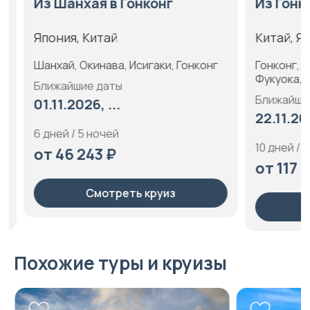
Из Шанхая в Гонконг
Из Гонкон
Япония, Китай
Китай, Япо
Шанхай, Окинава, Исигаки, Гонконг
Гонконг, Кагосима 
Фукуока, Пу
Ближайшие даты
Ближайшие 
01.11.2026, ...
22.11.2026,
6 дней / 5 ночей
10 дней / 9 н
от 46 243 ₽
от 117 76
Смотреть круиз
См
Похожие туры и круизы