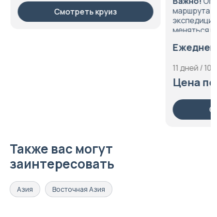
Важно!
Опис
маршрута яв
Смотреть круиз
экспедиции.
меняться по
внешних фак
Ежедневн
11 дней / 10 
Цена по 
См
Также вас могут
заинтересовать
Азия
Восточная Азия