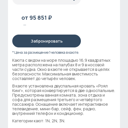
от 95 851 ₽
—
Забронировать
* Цена за размещение 1 человека в каюте.
Каюта с видом на море площадью 16,9 квадратных
метра расположена на палубах 8 и 9 в носовой
части судна. Окно в каюте не открывается в целях
безопасности. Максимальная вместимость
составляет до четырёх человек.
В каюте установлена двуспальная кровать «Роял
Кинг», которая конвертируется в две односпальные.
Предусмотрены ванная комната, зона отдыха и
софа для размещения третьего и четвёртого
пассажира. Оснащение включает интерактивное
телевидение, мини-бар, сейф, фен, радио,
внутренний телефон и кондиционер.
Категории кают: 1N, 2N, 3N.