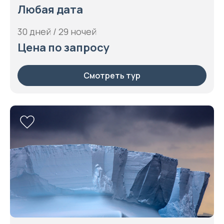
Западный остров, Снэрские острова, Хижина
Любая дата
Моусона, Южный океан
30 дней / 29 ночей
Цена по запросу
Смотреть тур