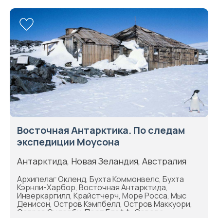
Восточная Антарктика. По следам
экспедиции Моусона
Антарктида, Новая Зеландия, Австралия
Архипелаг Окленд, Бухта Коммонвелс, Бухта
Кэрнли-Харбор, Восточная Антарктида,
Инверкаргилл, Крайстчерч, Море Росса, Мыс
Денисон, Остров Кэмпбелл, Остров Маккуори,
Остров Эндерби, Порт Блафф, Северо-