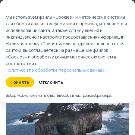
Мы используем файлы cookie
EN
Мы используем файлы «Cookies» и метрические системы
для сбора и анализа информации о производительности и
Главная
использовании сайта, а также для улучшения и
Туры
индивидуальной настройке предоставления информации.
Нажимая кнопку «Принять» или продолжая пользоваться
Антарктида | Туры в
сайтом, вы соглашаетесь на размещение файлов
Антарктиду
«Cookies» и обработку данных метрических систем в
соответствии с
Политикой по обработке персональных данных
.
Туры
Круизы
Ближайшие
Принять
Отклонить
Выбор можно изменить, очистив cookie в настройках браузера.