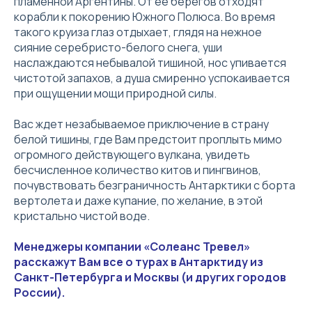
пламенной Аргентины. От ее берегов отходят
корабли к покорению Южного Полюса. Во время
такого круиза глаз отдыхает, глядя на нежное
сияние серебристо-белого снега, уши
наслаждаются небывалой тишиной, нос упивается
чистотой запахов, а душа смиренно успокаивается
при ощущении мощи природной силы.
Вас ждет незабываемое приключение в страну
белой тишины, где Вам предстоит проплыть мимо
огромного действующего вулкана, увидеть
бесчисленное количество китов и пингвинов,
почувствовать безграничность Антарктики с борта
вертолета и даже купание, по желание, в этой
кристально чистой воде.
Менеджеры компании «Солеанс Тревел»
расскажут Вам все о турах в Антарктиду из
Санкт-Петербурга и Москвы (и других городов
России).