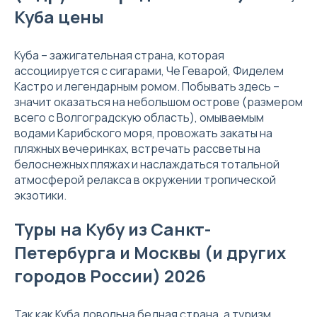
Куба цены
Куба – зажигательная страна, которая
ассоциируется с сигарами, Че Геварой, Фиделем
Кастро и легендарным ромом. Побывать здесь –
значит оказаться на небольшом острове (размером
всего с Волгоградскую область), омываемым
водами Карибского моря, провожать закаты на
пляжных вечеринках, встречать рассветы на
белоснежных пляжах и наслаждаться тотальной
атмосферой релакса в окружении тропической
экзотики.
Туры на Кубу из Санкт-
Петербурга и Москвы (и других
городов России) 2026
Так как Куба довольна бедная страна, а туризм