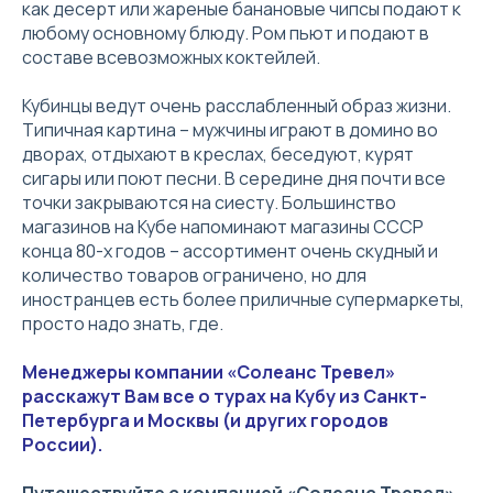
как десерт или жареные банановые чипсы подают к
любому основному блюду. Ром пьют и подают в
составе всевозможных коктейлей.
Кубинцы ведут очень расслабленный образ жизни.
Типичная картина – мужчины играют в домино во
дворах, отдыхают в креслах, беседуют, курят
сигары или поют песни. В середине дня почти все
точки закрываются на сиесту. Большинство
магазинов на Кубе напоминают магазины СССР
конца 80-х годов – ассортимент очень скудный и
количество товаров ограничено, но для
иностранцев есть более приличные супермаркеты,
просто надо знать, где.
Менеджеры компании «Солеанс Тревел»
расскажут Вам все о турах на Кубу из Санкт-
Петербурга и Москвы (и других городов
России).