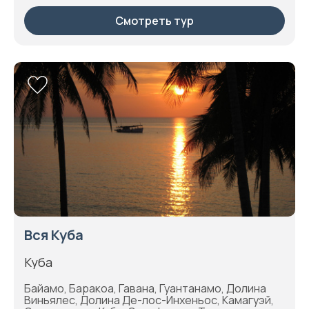
Смотреть тур
Вся Куба
Куба
Байамо, Баракоа, Гавана, Гуантанамо, Долина
Виньялес, Долина Де-лос-Инхеньос, Камагуэй,