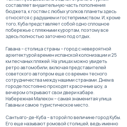
составляет внушительную часть пополнения
бюджета, к гостям с любых уголков планеты здесь
относятся с радушием и гостеприимством. И, кроме
того, Куба представляет собой одно сплошное
побережье с пляжными курортам, поэтому все
здесь полностью заточено под отдых.
Гавана – столица страны – город с невероятной
архитектурой времен испанской колонизации и 25
км песчаных пляжей. На улицах можно увидеть
ретро автомобили, включая представителей
советского автопром еще со времен тесного
сотрудничества между нашими странами. Днем в
городе постоянно проходят красочные шоу, а
вечером открывают свои двери кабаре.
Набережная Малекон – самая знаменитая улица
Гаваны и самое туристическое место.
Сантьяго-де-Куба – второй по величине город Кубы.
Его еще называют ромовой столицей, ведь именно