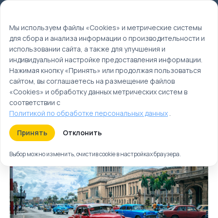
Мы используем файлы cookie
EN
Мы используем файлы «Cookies» и метрические системы
для сбора и анализа информации о производительности и
Главная
использовании сайта, а также для улучшения и
Туры
индивидуальной настройке предоставления информации.
Нажимая кнопку «Принять» или продолжая пользоваться
Куба туры | Куба
сайтом, вы соглашаетесь на размещение файлов
отдых
«Cookies» и обработку данных метрических систем в
соответствии с
Политикой по обработке персональных данных
.
Туры
Круизы
Ближайшие
Принять
Отклонить
Выбор можно изменить, очистив cookie в настройках браузера.