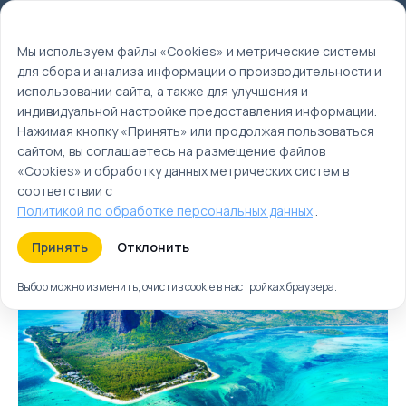
Мы используем файлы cookie
EN
Мы используем файлы «Cookies» и метрические системы
для сбора и анализа информации о производительности и
Главная
использовании сайта, а также для улучшения и
Туры
индивидуальной настройке предоставления информации.
Нажимая кнопку «Принять» или продолжая пользоваться
Маврикий | Туры и
сайтом, вы соглашаетесь на размещение файлов
отдых на Маврикии
«Cookies» и обработку данных метрических систем в
соответствии с
Политикой по обработке персональных данных
.
Туры
Круизы
Ближайшие
Принять
Отклонить
Выбор можно изменить, очистив cookie в настройках браузера.