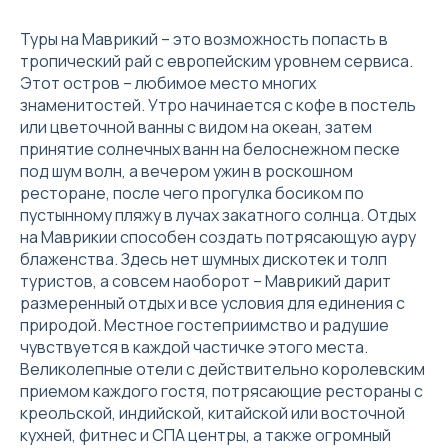
Туры на Маврикий – это возможность попасть в
тропический рай с европейским уровнем сервиса.
Этот остров – любимое место многих
знаменитостей. Утро начинается с кофе в постель
или цветочной ванны с видом на океан, затем
принятие солнечных ванн на белоснежном песке
под шум волн, а вечером ужин в роскошном
ресторане, после чего прогулка босиком по
пустынному пляжу в лучах закатного солнца. Отдых
на Маврикии способен создать потрясающую ауру
блаженства. Здесь нет шумных дискотек и толп
туристов, а совсем наоборот – Маврикий дарит
размеренный отдых и все условия для единения с
природой. Местное гостеприимство и радушие
чувствуется в каждой частичке этого места.
Великолепные отели с действительно королевским
приемом каждого гостя, потрясающие рестораны с
креольской, индийской, китайской или восточной
кухней, фитнес и СПА центры, а также огромный