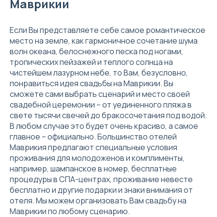
Маврикии
Если Вы представляете себе самое романтическое
место на земле, как гармоничное сочетание шума
волн океана, белоснежного песка под ногами,
тропических пейзажей и теплого солнца на
чистейшем лазурном небе, то Вам, безусловно,
понравиться идея свадьбы на Маврикии. Вы
сможете сами выбрать сценарий и место своей
свадебной церемонии – от уединенного пляжа в
свете тысячи свечей до бракосочетания под водой.
В любом случае это будет очень красиво, а самое
главное – официально. Большинство отелей
Маврикия предлагают специальные условия
проживания для молодоженов и комплименты,
например, шампанское в номер, бесплатные
процедуры в СПА-центрах, проживание невесте
бесплатно и другие подарки и знаки внимания от
отеля. Мы можем организовать Вам свадьбу на
Маврикии по любому сценарию.