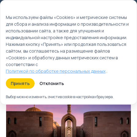
Мы используем файлы cookie
EN
Мы используем файлы «Cookies» и метрические системы
для сбора и анализа информации о производительности и
Главная
использовании сайта, а также для улучшения и
Туры
индивидуальной настройке предоставления информации.
Нажимая кнопку «Принять» или продолжая пользоваться
Оман туры | Отдых в
сайтом, вы соглашаетесь на размещение файлов
Омане
«Cookies» и обработку данных метрических систем в
соответствии с
Политикой по обработке персональных данных
.
Туры
Круизы
Ближайшие
Принять
Отклонить
Выбор можно изменить, очистив cookie в настройках браузера.