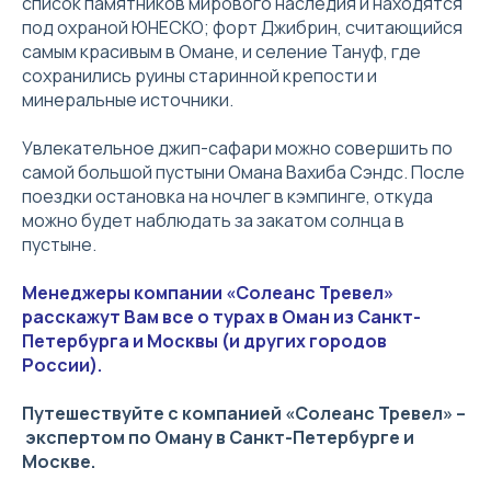
список памятников мирового наследия и находятся
под охраной ЮНЕСКО; форт Джибрин, считающийся
самым красивым в Омане, и селение Тануф, где
сохранились руины старинной крепости и
минеральные источники.
Увлекательное джип-сафари можно совершить по
самой большой пустыни Омана Вахиба Сэндс. После
поездки остановка на ночлег в кэмпинге, откуда
можно будет наблюдать за закатом солнца в
пустыне.
Менеджеры компании «Солеанс Тревел»
расскажут Вам все о турах в Оман из Санкт-
Петербурга и Москвы (и других городов
России).
Путешествуйте с компанией «Солеанс Тревел» –
экспертом по Оману в Санкт-Петербурге и
Москве.