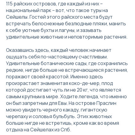
115 райских островов, где каждый из них –
национальный парк – вот, что такое туры на
Сейшелы. Гостей этого райского места будут
встречать белоснежные безлюдные пляжи, манить
к себе уютные бухты и лагуны, и зазывать
удивительные животные и неповторимые растения.
Оказавшись здесь, каждый человек начинает
ощущать себя по-настоящему счастливым.
Удивительные ботанические сады, где сохранились
редкие, нигде больше не встречающиеся растения,
поражают своей красотой. Именно здесь
произрастает знаменитая коко-де-мер, плод
которой достигает чуть ли не 20 кг, что является
самым крупным в мире. Ходите легенда, что именно
он был запретным для Евы. На острове Праслин
можно увидеть черного какаду, гигантскую
черепаху и соловья бульбуль. Этих животных
больше нигде не встретишь, кроме как во время
отдыха на Сейшелах из Спб.