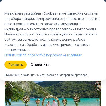
Мы используем файлы cookie
EN
Мы используем файлы «Cookies» и метрические системы
для сбора и анализа информации о производительности и
Главная
использовании сайта, а также для улучшения и
Туры
индивидуальной настройке предоставления информации.
Нажимая кнопку «Принять» или продолжая пользоваться
Сейшельские
сайтом, вы соглашаетесь на размещение файлов
острова | Туры и
«Cookies» и обработку данных метрических систем в
отдых на Сейшелах
соответствии с
Политикой по обработке персональных данных
.
Туры
Круизы
Ближайшие
Принять
Отклонить
Выбор можно изменить, очистив cookie в настройках браузера.