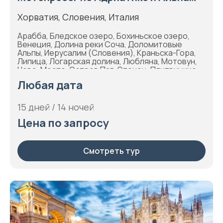
Хорватия, Словения, Италия
Арабба, Бледское озеро, Бохиньское озеро,
Венеция, Долина реки Соча, Доломитовые
Альпы, Иерусалим (Словения), Краньска-Гора,
Липица, Логарская долина, Любляна, Мотовун,
Ново-Место, Остров Паг, Оточец, Плитвицкие
озера, Полуостров Истрия, Порторож, Птуй,
Любая дата
Сплит, Трогир, Шибеник, Шкофья-Лока,
Шкоцянские пещеры
15 дней / 14 ночей
Цена по запросу
Смотреть тур