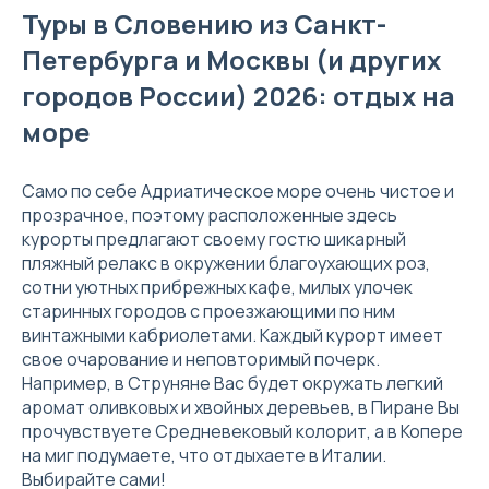
Туры в Словению из Санкт-
Петербурга и Москвы (и других
городов России) 2026: отдых на
море
Само по себе Адриатическое море очень чистое и
прозрачное, поэтому расположенные здесь
курорты предлагают своему гостю шикарный
пляжный релакс в окружении благоухающих роз,
сотни уютных прибрежных кафе, милых улочек
старинных городов с проезжающими по ним
винтажными кабриолетами. Каждый курорт имеет
свое очарование и неповторимый почерк.
Например, в Струняне Вас будет окружать легкий
аромат оливковых и хвойных деревьев, в Пиране Вы
прочувствуете Средневековый колорит, а в Копере
на миг подумаете, что отдыхаете в Италии.
Выбирайте сами!