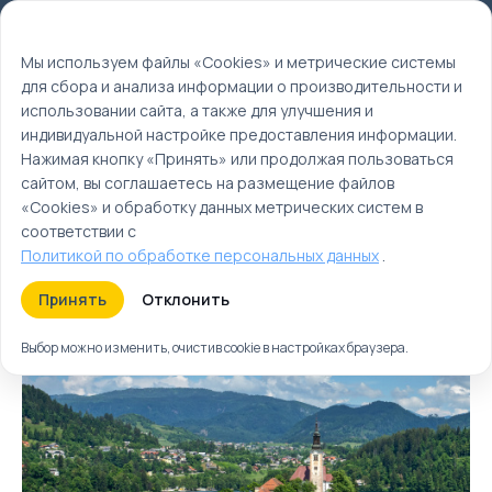
Мы используем файлы cookie
EN
Мы используем файлы «Cookies» и метрические системы
для сбора и анализа информации о производительности и
Главная
использовании сайта, а также для улучшения и
Туры
индивидуальной настройке предоставления информации.
Нажимая кнопку «Принять» или продолжая пользоваться
Словения туры |
сайтом, вы соглашаетесь на размещение файлов
Словения отдых
«Cookies» и обработку данных метрических систем в
соответствии с
Политикой по обработке персональных данных
.
Туры
Круизы
Ближайшие
Принять
Отклонить
Выбор можно изменить, очистив cookie в настройках браузера.