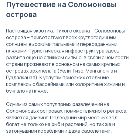
Путешествие на Соломоновы
острова
Настоящая экзотика Тихого океана – Соломоновы
острова – приветствуют всех круглогодичным
солнцем, высокими пальмами и первозданными
пляжами. Туристическая инфраструктура здесь
развита еще не слишком сильно, в связи с чем гости
страны проживают в основном на самых крупных
островах архипелага (Уели, Гизо, Мангалонга и
Гуадалканал). К услугам приезжих отельные
комплексы с бассейнами или колоритные хижины и
бунгало на пляже.
Одним из самых популярных развлечений на
Соломоновых островах, помимо пляжного релакса,
является дайвинг. Подводный мир местных вод
богат не только на рыб и растений, но так же и
затонувшими кораблями и даже самолетами.