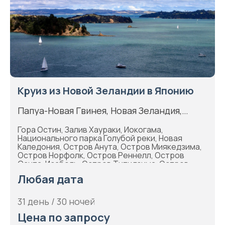
Круиз из Новой Зеландии в Японию
Папуа-Новая Гвинея, Новая Зеландия,
Новая Каледония, Япония, Соломоновы
Гора Остин, Залив Хаураки, Иокогама,
острова
Национального парка Голубой реки, Новая
Каледония, Остров Анута, Остров Миякедзима,
Остров Норфолк, Остров Реннелл, Остров
Санта-Исабель, Остров Титидзима, Остров
Торисима, Острова Хахадзима, Острова
Любая дата
Хигасисима, Тауранга, Хониара
31 день / 30 ночей
Цена по запросу