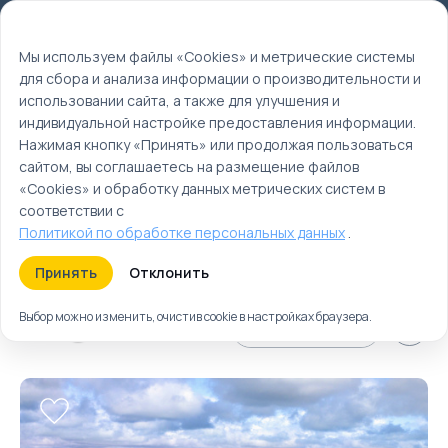
Мы используем файлы cookie
EN
Мы используем файлы «Cookies» и метрические системы
для сбора и анализа информации о производительности и
Главная
использовании сайта, а также для улучшения и
Туры
индивидуальной настройке предоставления информации.
Нажимая кнопку «Принять» или продолжая пользоваться
Соломоновы
сайтом, вы соглашаетесь на размещение файлов
острова | Туры и
«Cookies» и обработку данных метрических систем в
отдых на
соответствии с
Политикой по обработке персональных данных
.
Соломоновых
островах
Принять
Отклонить
Выбор можно изменить, очистив cookie в настройках браузера.
Туры
Круизы
Ближайшие