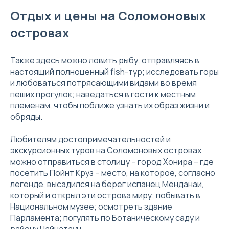
Отдых и цены на Соломоновых
островах
Также здесь можно ловить рыбу, отправляясь в
настоящий полноценный fish-тур; исследовать горы
и любоваться потрясающими видами во время
пеших прогулок; наведаться в гости к местным
племенам, чтобы поближе узнать их образ жизни и
обряды.
Любителям достопримечательностей и
экскурсионных туров на Соломоновых островах
можно отправиться в столицу – город Хонира – где
посетить Пойнт Круз – место, на которое, согласно
легенде, высадился на берег испанец Менданаи,
который и открыл эти острова миру; побывать в
Национальном музее; осмотреть здание
Парламента; погулять по Ботаническому саду и
району Чайнатаун.