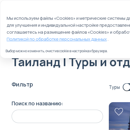
Мы используем файлы cookie
О компании
Контакты
Отзывы
Оплата
Мы используем файлы «Cookies» и метрические системы дл
для улучшения и индивидуальной настройке предоставлен
Страны
Россия
соглашаетесь на размещение файлов «Cookies» и обработ
Главная
Политикой по обработке персональных данных
.
Туры
Выбор можно изменить, очистив cookie в настройках браузера.
Таиланд | Туры и от
Фильтр
Туры
Поиск по названию: