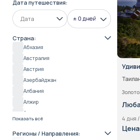
Дата путешествия:
± 0 дней
Страна:
Абхазия
Австралия
Удиви
Австрия
Таила
Азербайджан
Албания
Золото
Алжир
Люба
Антарктида
4 дня /
Показать всё
Антигуа
Цена
Регионы / Направления:
Аргентина