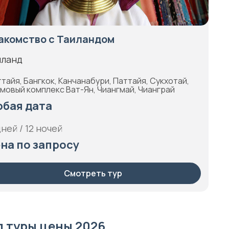
акомство с Таиландом
иланд
тайя, Бангкок, Канчанабури, Паттайя, Сукхотай,
мовый комплекс Ват-Ян, Чиангмай, Чианграй
бая дата
дней / 12 ночей
на по запросу
Смотреть тур
д туры цены 2026