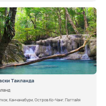
аски Таиланда
иланд
гкок, Канчанабури, Остров Ко-Чанг, Паттайя