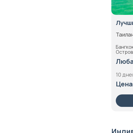
Северный Кавказ
Марианские острова
Северо-Запад России
Марокко
Лучши
Сибирь
Мартиника
Сицилия
Таила
Мексика
Скандинавия
Бангкок
Мозамбик
Остров 
Соловецкие острова
Молдавия
Люба
Сочи
Монако
10 дне
Субантарктика
Монголия
Цена
Таймыр
Намибия
Татарстан
Непал
Тоскана
Нидерланды
Трансильвания
Никарагуа
Тыва
Индив
Новая Зеландия