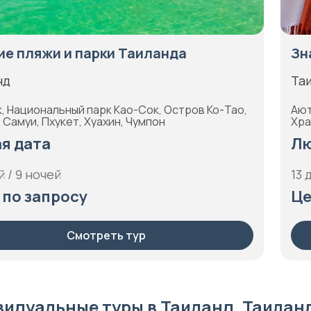
е пляжи и парки Таиланда
Зн
нд
Та
, Национальный парк Као-Сок, Остров Ко-Тао,
Ают
Самуи, Пхукет, Хуахин, Чумпон
Хра
я дата
Лю
й / 9 ночей
13 
 по запросу
Це
Смотреть тур
идуальные туры в Таиланд, Таилан