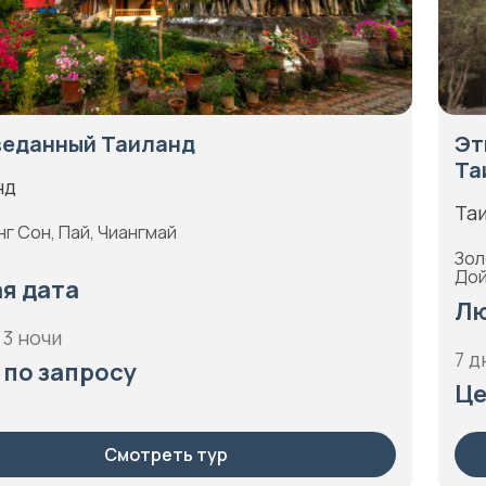
веданный Таиланд
Эт
Та
нд
Та
г Сон, Пай, Чиангмай
Зол
Дой
я дата
Лю
 3 ночи
7 д
 по запросу
Це
Смотреть тур