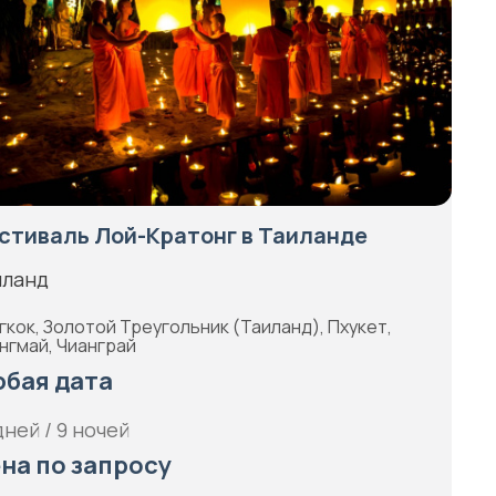
стиваль Лой-Кратонг в Таиланде
иланд
гкок, Золотой Треугольник (Таиланд), Пхукет,
нгмай, Чианграй
бая дата
дней / 9 ночей
на по запросу