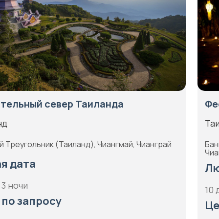
тельный север Таиланда
Фе
нд
Та
й Треугольник (Таиланд), Чиангмай, Чианграй
Бан
Чиа
я дата
Лю
 3 ночи
10 
 по запросу
Це