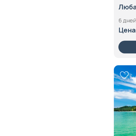
Острова Индийского океана
Коста-Рика
Люба
Памир
Куба
6 дней
Плато Путорана
Кюрасао
Цена
Приморье
Лаос
Прованс
Латвия
Псков
Ливан
Русский Север
Литва
Саксония
Люксембург
Санкт-Петербург
Маврикий
Сахалин
Мадагаскар
Северная Америка
Малайзия
Северная Африка
Мальдивы
Северная Европа
Мальта