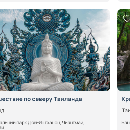
ествие по северу Таиланда
Кр
нд
Та
альный парк Дой-Интханон, Чиангмай,
Бан
ай