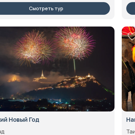
Смотреть тур
ий Новый Год
На
нд
Та