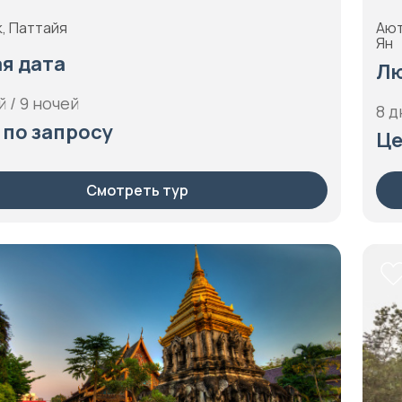
к, Паттайя
Ают
Ян
я дата
Лю
й / 9 ночей
8 д
 по запросу
Це
Смотреть тур