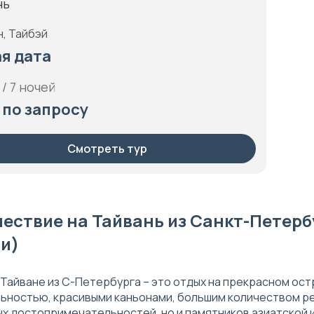
нь
н, Тайбэй
я дата
 / 7 ночей
 по запросу
Смотреть тур
ествие на Тайвань из Санкт-Петербу
и)
 Тайване из С-Петербурга – это отдых на прекрасном ост
ьностью, красивыми каньонами, большим количеством рек
х достопримечательностей, но и памятников азиатской и