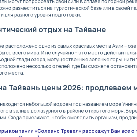
лы могут попробовать свои силы в сплаве по горной рек
ожно разместиться на туристической базе или в своей па
и для разного уровня подготовки.
тический отдых на Тайване
не расположено одно из самых красивых мест в Азии – оз
ы со всего мира. И не случайно – это место действител
водной глади озера, могущественные зеленые горы, нити 
сположено несколько отелей, где Вы сможете остановить
ого места.
на Тайвань цены 2026: продлеваем 
 находится небольшой водоем под названием море Униянг
ого в заливе до лазурного в районе открытого моря. Бер
ми. Сюда приезжают, чтобы омолодить организм, продли
ы компании «Солеанс Тревел» расскажут Вам все о т