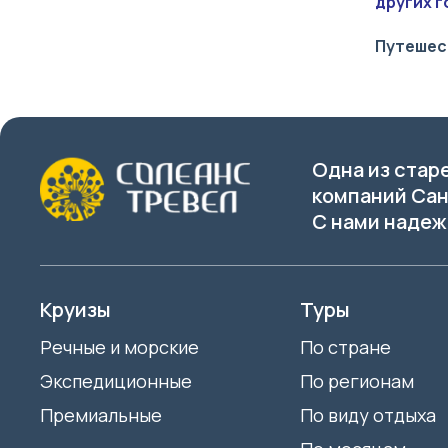
Острова Индийского океана
других г
Коста-Рика
Памир
Путешест
Куба
Плато Путорана
Кюрасао
Приморье
Лаос
Прованс
Латвия
Одна из стар
Псков
Ливан
компаний Сан
Русский Север
С нами надеж
Литва
Саксония
Люксембург
Санкт-Петербург
Маврикий
Круизы
Туры
Сахалин
Мадагаскар
Речные и морские
По стране
Северная Америка
Малайзия
Экспедиционные
По регионам
Северная Африка
Мальдивы
Премиальные
По виду отдыха
Северная Европа
Мальта