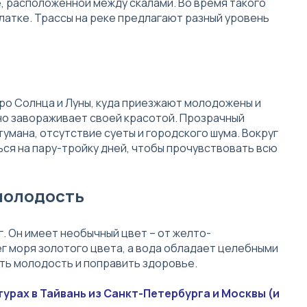
е, расположенной между скалами. Во время такого
латке. Трассы на реке предлагают разный уровень
еро Солнца и Луны, куда приезжают молодожены и
ьно завораживает своей красотой. Прозрачный
тумана, отсутствие суеты и городского шума. Вокруг
ся на пару-тройку дней, чтобы прочувствовать всю
молодость
. Он имеет необычный цвет – от желто-
ег моря золотого цвета, а вода обладает целебными
ть молодость и поправить здоровье.
урах в Тайвань из Санкт-Петербурга и Москвы (и