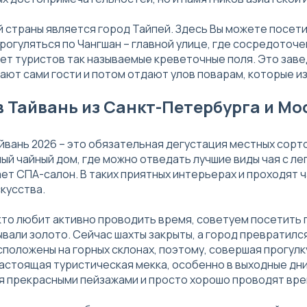
 страны является город Тайпей. Здесь Вы можете посет
прогуляться по Чангшан – главной улице, где сосредоточ
ет туристов так называемые креветочные поля. Это заве
ают сами гости и потом отдают улов поварам, которые из
в Тайвань из Санкт-Петербурга и Мо
айвань 2026 – это обязательная дегустация местных сорт
ый чайный дом, где можно отведать лучшие виды чая с л
ет СПА-салон. В таких приятных интерьерах и проходят 
скусства.
 кто любит активно проводить время, советуем посетить 
вали золото. Сейчас шахты закрыты, а город превратилс
сположены на горных склонах, поэтому, совершая прогулку
настоящая туристическая мекка, особенно в выходные дни
 прекрасными пейзажами и просто хорошо проводят вре