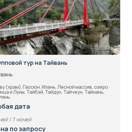
упповой тур на Тайвань
йвань
ву (храм), Гаосюн, Илань, Лесной массив, озеро
нца и Луны, Тайбэй, Тайдун, Тайчжун, Тайнань,
лянь
бая дата
ней / 7 ночей
на по запросу