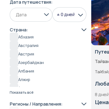
Дата путешествия:
± 0 дней
Страна:
Абхазия
Австралия
Путеш
Австрия
Тайва
Азербайджан
Албания
Тайбэй
Алжир
Люба
Антарктида
Показать всё
8 дней
Антигуа
Цена
Регионы / Направления:
Аргентина