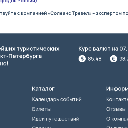
ородов России).
вуйте с компанией «Солеанс Тревел» – экспертом по
ейших туристических
Курс валют на
07
кт-Петербурга
85.48
98.
но!
Каталог
Информ
Календарь событий
Контакт
Билеты
Отзывы
Идеи путешествий
О компа