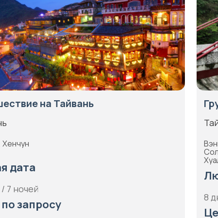
ествие на Тайвань
Гр
нь
Та
, Хенчун
Вэн
Сол
Хуа
я дата
Лю
 / 7 ночей
8 д
 по запросу
Це