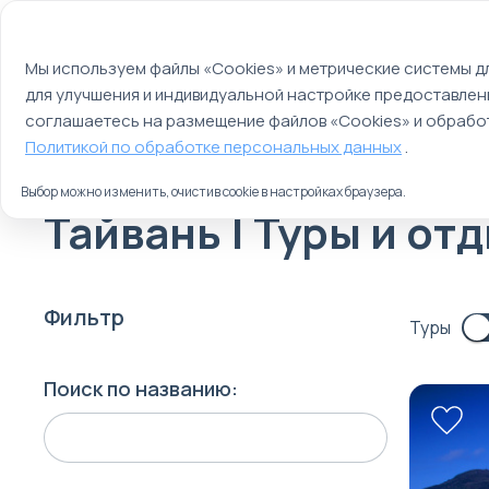
Мы используем файлы cookie
О компании
Контакты
Отзывы
Оплата
Мы используем файлы «Cookies» и метрические системы дл
для улучшения и индивидуальной настройке предоставлен
Страны
Россия
соглашаетесь на размещение файлов «Cookies» и обработ
Главная
Политикой по обработке персональных данных
.
Туры
Выбор можно изменить, очистив cookie в настройках браузера.
Тайвань | Туры и от
Фильтр
Туры
Поиск по названию: