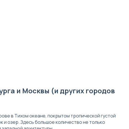
рга и Москвы (и других городов
рове в Тихом океане, покрытом тропической густой
 и озер. Здесь большое количество не только
 западной архитектуры.