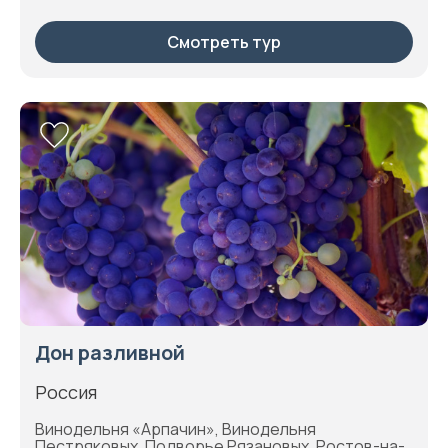
Смотреть тур
Дон разливной
Россия
Винодельня «Арпачин», Винодельня
Пестряковых, Подворье Рязановых, Ростов-на-