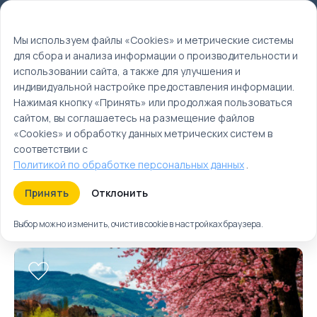
Мы используем файлы cookie
EN
Мы используем файлы «Cookies» и метрические системы
для сбора и анализа информации о производительности и
Главная
использовании сайта, а также для улучшения и
Туры
индивидуальной настройке предоставления информации.
Нажимая кнопку «Принять» или продолжая пользоваться
Гастрономические
сайтом, вы соглашаетесь на размещение файлов
туры: путешествия
«Cookies» и обработку данных метрических систем в
для настоящих
соответствии с
Политикой по обработке персональных данных
.
гурманов
Принять
Отклонить
Туры
Круизы
Ближайшие
Выбор можно изменить, очистив cookie в настройках браузера.