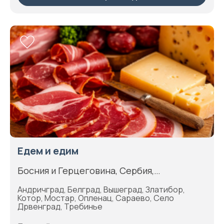
Едем и едим
Босния и Герцеговина, Сербия,
Черногория
Андричград, Белград, Вышеград, Златибор,
Котор, Мостар, Опленац, Сараево, Село
Дрвенград, Требинье