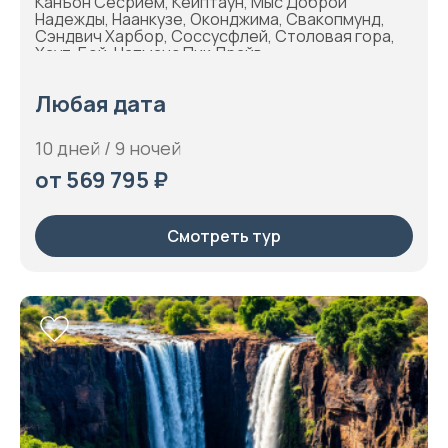
Канъон Сесрием, Кейптаун, Мыс Доброй
Надежды, Наанкузе, Оконджима, Свакопмунд,
Сэндвич Харбор, Соссусфлей, Столовая гора,
Хаут-Бей, Чапманс Пик Драйв
Любая дата
10 дней / 9 ночей
от 569 795 ₽
Смотреть тур