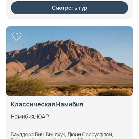
Смотреть тур
Классическая Намибия
Намибия, ЮАР
Баулдерс Бич, Виндхук, Дюны Соссусфлей,