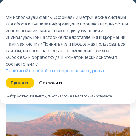
Мы используем файлы cookie
EN
Мы используем файлы «Cookies» и метрические системы
для сбора и анализа информации о производительности и
Главная
использовании сайта, а также для улучшения и
Туры
индивидуальной настройке предоставления информации.
Нажимая кнопку «Принять» или продолжая пользоваться
Туры с посещением
сайтом, вы соглашаетесь на размещение файлов
нескольких стран
«Cookies» и обработку данных метрических систем в
соответствии с
Политикой по обработке персональных данных
.
Туры
Круизы
Ближайшие
Принять
Отклонить
Выбор можно изменить, очистив cookie в настройках браузера.