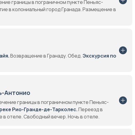
чение границы в пограничном пункте Пеньяс-
ие в колониальный город Гранада. Размещение в
айя.
Возвращение в Гранаду. Обед.
Экскурсия по
ь-Антонио
сечение границы в пограничном пункте Пеньяс-
 реке Рио-Гранде-де-Тарколес.
Переезд в
в отеле. Свободный вечер. Ночь в отеле.