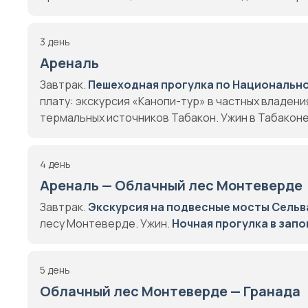
3 день
Ареналь
Завтрак.
Пешеходная прогулка по Национально
плату: экскурсия «Канопи-тур» в частных владени
термальных источников Табакон. Ужин в Табаконе.
4 день
Ареналь — Облачный лес Монтеверде
Завтрак.
Экскурсия на подвесные мосты Сельв
лесу Монтеверде. Ужин.
Ночная прогулка в запо
5 день
Облачный лес Монтеверде — Гранада