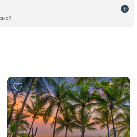
омой.