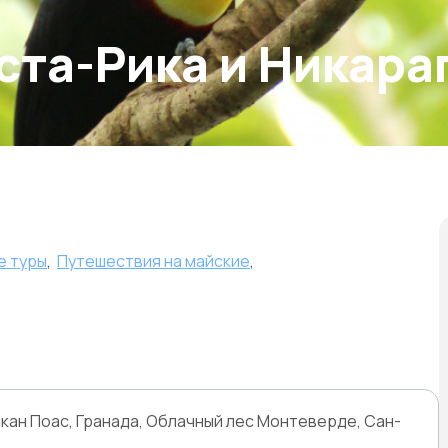
ста-Рика и Никара
е туры
,
Путешествия на майские
,
лкан Поас, Гранада, Облачный лес Монтеверде, Сан-