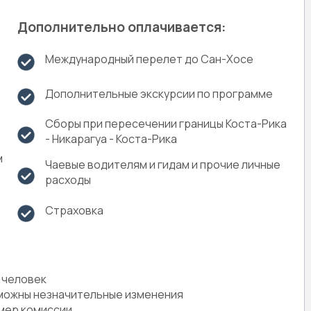
Дополнительно оплачивается:
Международный перелет до Сан-Хосе
Дополнительные экскурсии по программе
Сборы при пересечении границы Коста-Рика
- Никарагуа - Коста-Рика
м
Чаевые водителям и гидам и прочие личные
расходы
Страховка
2 человек
зможны незначительные изменения
змер комиссии