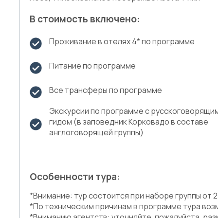
В стоимость включено:
Проживание в отелях 4* по программе
Питание по программе
Все трансферы по программе
Экскурсии по программе с русскоговорящи
гидом (в заповедник Корковадо в составе
англоговорящей группы)
Особенности тура:
*Внимание: тур состоится при наборе группы от 
*По техническим причинам в программе тура во
*Вниманию агентств: уточняйте, пожалуйста, ра