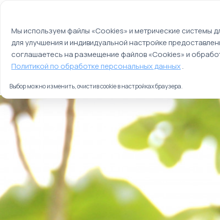
Мы используем файлы cookie
О компании
Контакты
Отзывы
Оплата
Мы используем файлы «Cookies» и метрические системы дл
для улучшения и индивидуальной настройке предоставлен
Страны
Россия
соглашаетесь на размещение файлов «Cookies» и обработ
Главная
Политикой по обработке персональных данных
.
Туры
Майский тур «Коста-Рика и Никарагуа»
Выбор можно изменить, очистив cookie в настройках браузера.