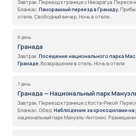
Завтрак. Переезд к границе с Никарагуа. Пересе
Бланкас.
Панорамный переезд в Гранаду.
Прибыт
отеле. Свободный вечер. Ночь в отеле.
6 день
Гранада
Завтрак.
Посещение национального парка Мас
Гранаде.
Возвращение в отель. Ночь в отеле.
7 день
Гранада — Национальный парк Мануэл
Завтрак. Переезд к границе с Коста-Рикой. Пере
Бланкас. Обед.
Наблюдение за крокодилами
на
национальный парк Мануэль-Антонио. Размещение 