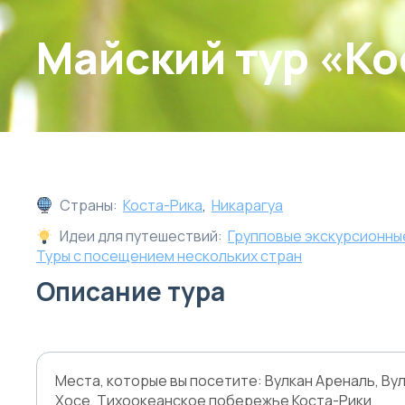
Майский тур «Ко
Страны:
Коста-Рика
,
Никарагуа
Идеи для путешествий:
Групповые экскурсионны
Туры с посещением нескольких стран
Описание тура
Места, которые вы посетите: Вулкан Ареналь, Ву
Хосе, Тихоокеанское побережье Коста-Рики