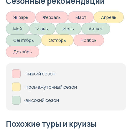
Сезонные рекомендации
Январь
Февраль
Март
Апрель
Май
Июнь
Июль
Август
Сентябрь
Октябрь
Ноябрь
Декабрь
-низкий сезон
-промежуточный сезон
-высокий сезон
Похожие туры и круизы