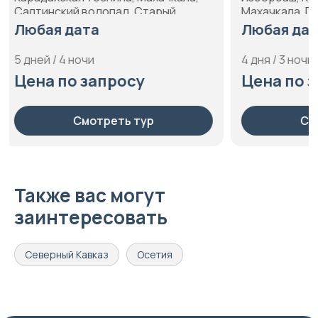
Махачкала, Пещеры Нохъо,
озеро Ша
Сулакский каньон, Хунзахское
Любая дата
Актопрак,
й
плато, Чиркейская ГЭС, Чиркейское
Чегет, По
Любая 
водохранилище
Ущелье Х
4 дня / 3 ночи
Элиста, 
8 дней / 7
Цена по запросу
Будды Ша
Цена п
водопад
Смотреть тур
Также вас могут
заинтересовать
Северный Кавказ
Осетия