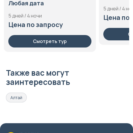
Усть-Сема, 
Любая дата
5 дней / 4 но
5 дней / 4 ночи
Цена по 
Цена по запросу
С
Смотреть тур
Также вас могут
заинтересовать
Алтай