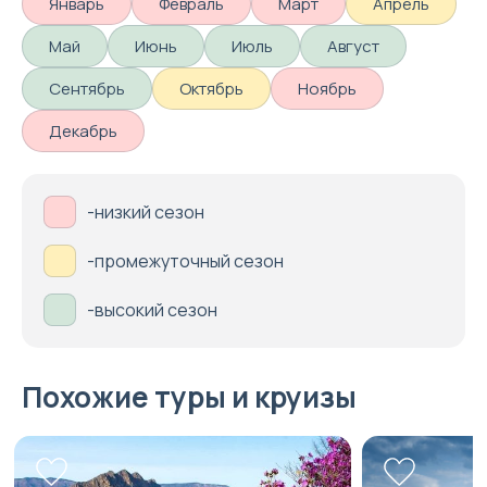
Январь
Февраль
Март
Апрель
Май
Июнь
Июль
Август
Сентябрь
Октябрь
Ноябрь
Декабрь
-низкий сезон
-промежуточный сезон
-высокий сезон
Похожие туры и круизы