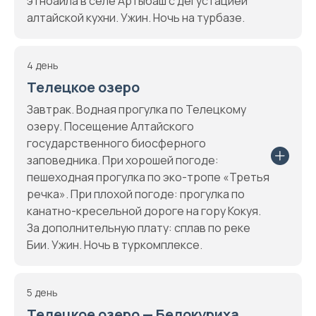
этноаила в селе Артыбаш с дегустацией
алтайской кухни. Ужин. Ночь на турбазе.
4 день
Телецкое озеро
Завтрак. Водная прогулка по Телецкому
озеру. Посещение Алтайского
государственного биосферного
заповедника. При хорошей погоде:
пешеходная прогулка по эко-тропе «Третья
речка». При плохой погоде: прогулка по
канатно-кресельной дороге на гору Кокуя.
За дополнительную плату: сплав по реке
Бии. Ужин. Ночь в туркомплексе.
5 день
Телецкое озеро — Белокуриха