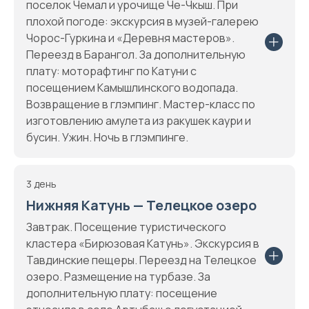
поселок Чемал и урочище Че-Чкыш. При
плохой погоде: экскурсия в музей-галерею
Чорос-Гуркина и «Деревня мастеров».
Переезд в Барангол. За дополнительную
плату: моторафтинг по Катуни с
посещением Камышлинского водопада.
Возвращение в глэмпинг. Мастер-класс по
изготовлению амулета из ракушек каури и
бусин. Ужин. Ночь в глэмпинге.
3 день
Нижняя Катунь — Телецкое озеро
Завтрак. Посещение туристического
кластера «Бирюзовая Катунь». Экскурсия в
Тавдинские пещеры. Переезд на Телецкое
озеро. Размещение на турбазе. За
дополнительную плату: посещение