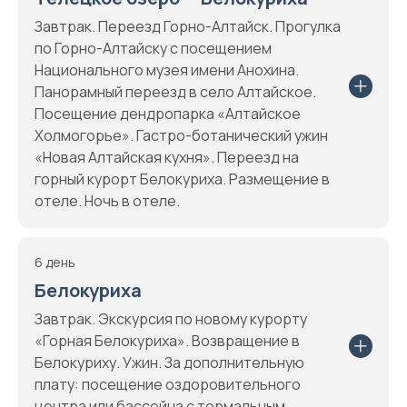
Завтрак. Переезд Горно-Алтайск. Прогулка
по Горно-Алтайску с посещением
Национального музея имени Анохина.
Панорамный переезд в село Алтайское.
Посещение дендропарка «Алтайское
Холмогорье». Гастро-ботанический ужин
«Новая Алтайская кухня». Переезд на
горный курорт Белокуриха. Размещение в
отеле. Ночь в отеле.
6 день
Белокуриха
Завтрак. Экскурсия по новому курорту
«Горная Белокуриха». Возвращение в
Белокуриху. Ужин. За дополнительную
плату: посещение оздоровительного
центра или бассейна с термальным