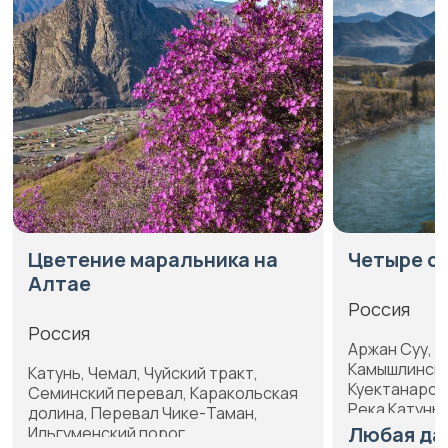
Цветение маральника на
Четыре с
Алтае
Россия
Россия
Аржан Суу, Г
Камышлински
Катунь, Чемал, Чуйский тракт,
Куектанарск
Семинский перевал, Каракольская
Река Катунь,
долина, Перевал Чике-Таман,
«Чертов пале
Любая да
Ильгуменский порог