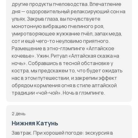
другие продукты пчеловодства. Впечатление
дня — оздоровительный релаксирующий сон на
ульях. Закрыв глаза, вы почувствуете
монотонную вибрацию пчелиного роя,
умиротворяющее жужжание пчёл, запах меда,
сот и ещё чего-то неуловимо приятного.
Размещение в этно-глэмпинге «Алтайское
кочевье». Ужин. Ритуал «Алтайская сказка на
ночь». Собравшись в тесной обстановке у
костра, мы предскажем то, что будет ожидать
нас в этом путешествии, и закрепим эффект
обрядом кормления огня в стиле алтайской
традиции «чой-чой». Ночь в глэмпинге.
2 день
Нижняя Катунь
Завтрак. При хорошей погоде: экскурсия в