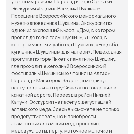
утренним рейсом. Переезд в село Сростки.
Экскурсия «Родина Василия Шукшина».
Посещение Всероссийского мемориального
музея-заповедника Шукшина. Экскурсии по
одной из экспозиций музея: «Дом, в котором
провел детские годы Шукшин», «Школа, в
которой учился и работал Шукшин», «Усадьба,
купленная Шукшиным для матери». Пешеходная
прогулка по горе Пикет к памятнику Шукшину,
где проходит ежегодный Всероссийский
фестиваль «Шукшинские чтения на Алтае».
Переезд в Манжерок. За дополнительную
плату: подъем на гору Синюха по гондольной
канатной дороге. Переезд в район Нижней
Катуни. Экскурсия на пасеку с дегустацией
алтайского меда. Здесь вы сможете не только
продегустировать, но и приобрести
знаменитый алтайский мед, прополис,
медовуху, соты, пергу, маточное молочко и