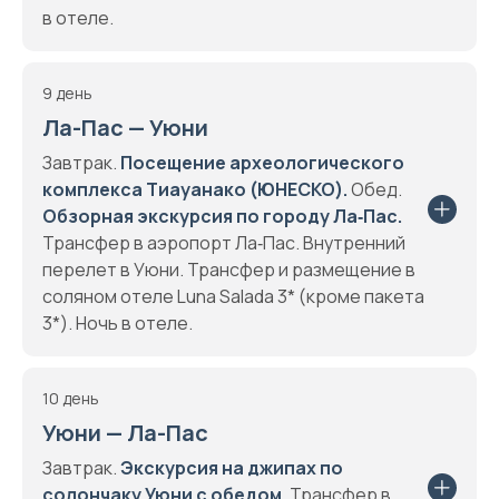
в отеле.
9 день
Ла-Пас — Уюни
Завтрак.
Посещение археологического
комплекса Тиауанако (ЮНЕСКО).
Обед.
Обзорная экскурсия по городу Ла‑Пас.
Трансфер в аэропорт Ла‑Пас. Внутренний
перелет в Уюни. Трансфер и размещение в
соляном отеле Luna Salada 3* (кроме пакета
3*). Ночь в отеле.
10 день
Уюни — Ла-Пас
Завтрак.
Экскурсия на джипах по
солончаку Уюни с обедом.
Трансфер в