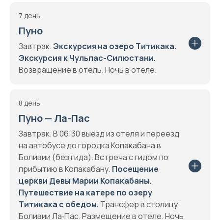
7 день
Пуно
Завтрак.
Экскурсия на озеро Титикака.
Экскурсия к Чульпас-Силюстани.
Возвращение в отель. Ночь в отелe.
8 день
Пуно — Ла-Пас
Завтрак. В 06:30 выезд из отеля и переезд
на автобусе до городка Копакабана в
Боливии (без гида). Встреча с гидом по
прибытию в Копакабану.
Посещение
церкви Девы Марии Копакабаны.
Путешествие на катере по озеру
Титикака с обедом.
Трансфер в столицу
Боливии Ла‑Пас. Размещение в отеле. Ночь