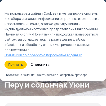
Мы используем файлы cookie
EN
Мы используем файлы «Cookies» и метрические системы
для сбора и анализа информации о производительности и
Главная
использовании сайта, а также для улучшения и
Туры
индивидуальной настройке предоставления информации.
Перу и солончак Уюни
Нажимая кнопку «Принять» или продолжая пользоваться
сайтом, вы соглашаетесь на размещение файлов
«Cookies» и обработку данных метрических систем в
соответствии с
Политикой по обработке персональных данных
.
Принять
Отклонить
Выбор можно изменить, очистив cookie в настройках браузера.
Перу и солончак Уюни