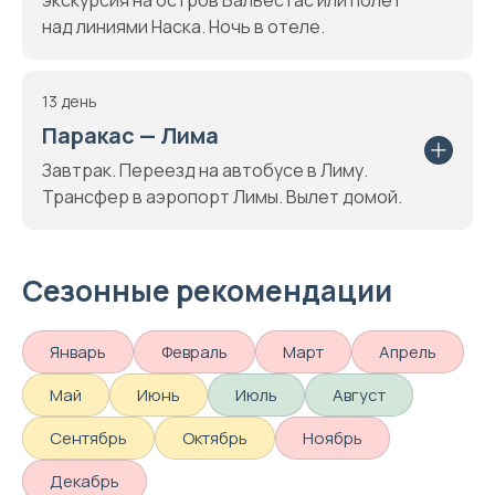
экскурсия на остров Бальестас или полет
над линиями Наска. Ночь в отеле.
13 день
Паракас — Лима
Завтрак. Переезд на автобусе в Лиму.
Трансфер в аэропорт Лимы. Вылет домой.
Сезонные рекомендации
Январь
Февраль
Март
Апрель
Май
Июнь
Июль
Август
Сентябрь
Октябрь
Ноябрь
Декабрь