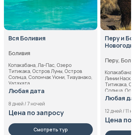
ливия
Перу и Боливия.
Новогодний тур
Перу, Боливия
на, Ла-Пас, Озеро
, Остров Луны, Остров
Копакабана, Куско, Ла-Пас
Солончак Уюни, Тиауанако,
Линии Наска, Мачу-Пикчу,
Титикака, Остров Луны, 
дата
Солнца, Острова Бальест
Паракас, Священная Доли
Любая дата
Тиауанако
7 ночей
12 дней / 11 ночей
по запросу
Цена по запросу
Смотреть тур