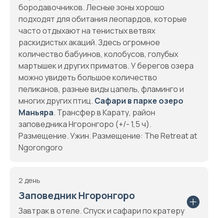
бородавочников. Лесные зоны хорошо
подходят для обитания леопардов, которые
часто отдыхают на тенистых ветвях
раскидистых акаций. Здесь огромное
количество бабуинов, колобусов, голубых
мартышек и других приматов. У берегов озера
можно увидеть большое количество
пеликанов, разные виды цапель, фламинго и
многих других птиц.
Сафари в парке озеро
Маньяра
. Трансфер в Карату, район
заповедника Нгоронгоро (+/- 1,5 ч).
Размещение. Ужин. Размещение: The Retreat at
Ngorongoro
2 день
Заповедник Нгоронгоро
Завтрак в отеле. Спуск и сафари по кратеру