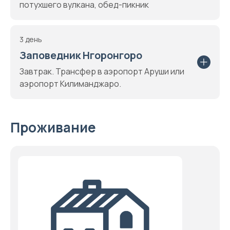
потухшего вулкана, обед-пикник
3 день
Заповедник Нгоронгоро
Завтрак. Трансфер в аэропорт Аруши или
аэропорт Килиманджаро.
Проживание