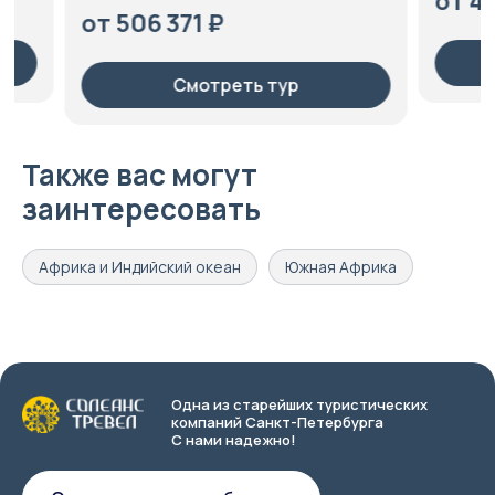
от 402 74
от 506 371 ₽
С
Смотреть тур
Также вас могут
заинтересовать
Африка и Индийский океан
Южная Африка
Одна из старейших туристических
компаний Санкт-Петербурга
С нами надежно!