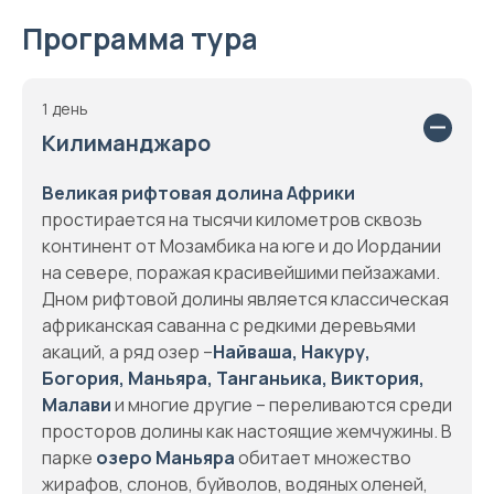
Программа тура
1 день
Килиманджаро
Великая рифтовая долина Африки
простирается на тысячи километров сквозь
континент от Мозамбика на юге и до Иордании
на севере, поражая красивейшими пейзажами.
Дном рифтовой долины является классическая
африканская саванна с редкими деревьями
акаций, а ряд озер –
Найваша, Накуру,
Богория, Маньяра, Танганьика, Виктория,
Малави
и многие другие – переливаются среди
просторов долины как настоящие жемчужины. В
парке
озеро Маньяра
обитает множество
жирафов, слонов, буйволов, водяных оленей,