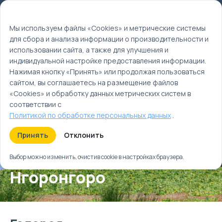
Мы используем файлы cookie
EN
Мы используем файлы «Cookies» и метрические системы
для сбора и анализа информации о производительности и
Главная
использовании сайта, а также для улучшения и
Туры
индивидуальной настройке предоставления информации.
Сафари на озере Маньяра и в кратере Нгоронгоро
Нажимая кнопку «Принять» или продолжая пользоваться
сайтом, вы соглашаетесь на размещение файлов
«Cookies» и обработку данных метрических систем в
соответствии с
Политикой по обработке персональных данных
.
Сафари на озере
Принять
Отклонить
Маньяра и в кратере
Выбор можно изменить, очистив cookie в настройках браузера.
Нгоронгоро