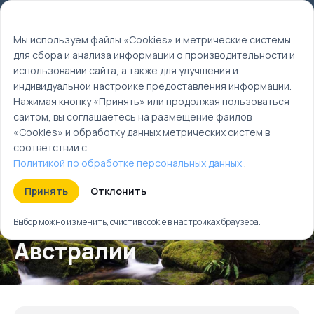
Мы используем файлы cookie
EN
Мы используем файлы «Cookies» и метрические системы
для сбора и анализа информации о производительности и
Главная
использовании сайта, а также для улучшения и
Туры
индивидуальной настройке предоставления информации.
Уникальный мир Австралии
Нажимая кнопку «Принять» или продолжая пользоваться
сайтом, вы соглашаетесь на размещение файлов
«Cookies» и обработку данных метрических систем в
соответствии с
Политикой по обработке персональных данных
.
Принять
Отклонить
Уникальный мир
Выбор можно изменить, очистив cookie в настройках браузера.
Австралии