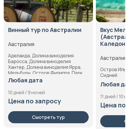
Винный тур по Австралии
Вкус Мел
(Австрали
Каледони
Австралия
Аделаида, Долина виноделия
Австралия,
Баросса, Долина виноделия
Хантер, Долина виноделия Ярра,
Остров Иль-
Мельбурн, Остров Филиппа, Парк
Сидней
гор Данденонг, Сидней
Любая дата
Любая да
10 дней / 9 ночей
11 дней / 10 
Цена по запросу
Цена по 
Смотреть тур
С