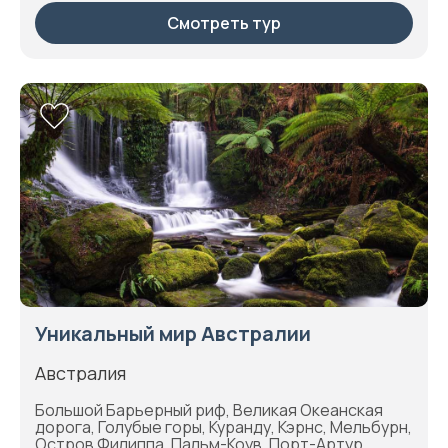
Смотреть тур
Уникальный мир Австралии
Австралия
Большой Барьерный риф, Великая Океанская
дорога, Голубые горы, Куранду, Кэрнс, Мельбурн,
Остров Филиппа, Пальм-Коув, Порт-Артур,