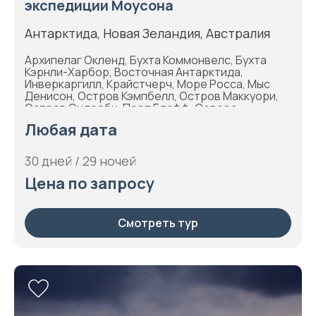
экспедиции Моусона
Антарктида, Новая Зеландия, Австралия
Архипелаг Окленд, Бухта Коммонвелс, Бухта
Кэрнли-Харбор, Восточная Антарктида,
Инверкаргилл, Крайстчерч, Море Росса, Мыс
Денисон, Остров Кэмпбелл, Остров Маккуори,
Остров Эндерби, Порт Блафф, Северо-
Западный остров, Снэрские острова, Хижина
Любая дата
Моусона, Южный океан
30 дней / 29 ночей
Цена по запросу
Смотреть тур