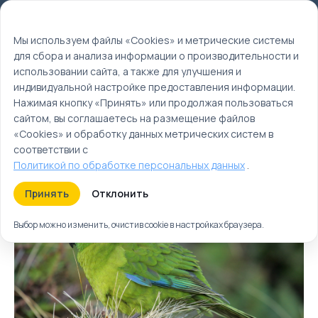
Мы используем файлы cookie
EN
Мы используем файлы «Cookies» и метрические системы
для сбора и анализа информации о производительности и
Главная
использовании сайта, а также для улучшения и
Туры
индивидуальной настройке предоставления информации.
Нажимая кнопку «Принять» или продолжая пользоваться
Австралия | Туры и
сайтом, вы соглашаетесь на размещение файлов
отдых в Австралии
«Cookies» и обработку данных метрических систем в
соответствии с
Политикой по обработке персональных данных
.
Туры
Круизы
Ближайшие
Принять
Отклонить
Выбор можно изменить, очистив cookie в настройках браузера.