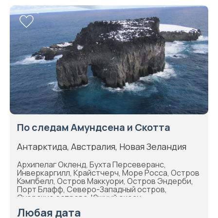
По следам Амундсена и Скотта
Антарктида, Австралия, Новая Зеландия
Архипелаг Окленд, Бухта Персеверанс,
Инверкаргилл, Крайстчерч, Море Росса, Остров
Кэмпбелл, Остров Маккуори, Остров Эндерби,
Порт Блафф, Северо-Западный остров,
Снэрские острова, Южный океан
Любая дата