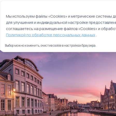
Мы используем файлы cookie
О компании
Контакты
Отзывы
Оплата
Мы используем файлы «Cookies» и метрические системы дл
для улучшения и индивидуальной настройке предоставлен
Страны
Россия
соглашаетесь на размещение файлов «Cookies» и обработ
Главная
Политикой по обработке персональных данных
.
Туры
История, архитектура, гастрономия
Выбор можно изменить, очистив cookie в настройках браузера.