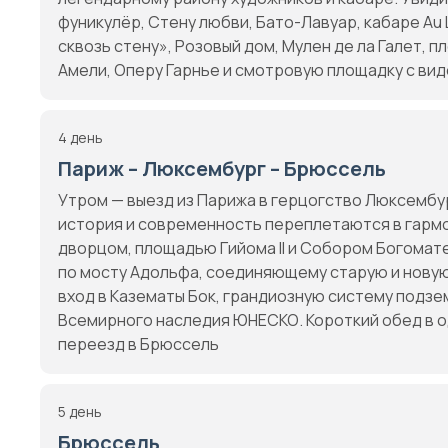
фуникулёр, Стену любви, Бато-Лавуар, кабаре Au 
сквозь стену», Розовый дом, Мулен де ла Галет, 
Амели, Оперу Гарнье и смотровую площадку с вид
4 день
Париж – Люксембург – Брюссель
Утром — выезд из Парижа в герцогство Люксембур
история и современность переплетаются в гармо
дворцом, площадью Гийома II и Собором Богомате
по мосту Адольфа, соединяющему старую и новую 
вход в Казематы Бок, грандиозную систему подзем
Всемирного наследия ЮНЕСКО. Короткий обед в од
переезд в Брюссель
5 день
Брюссель