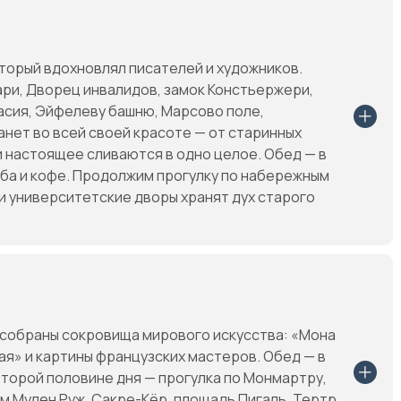
оторый вдохновлял писателей и художников.
ари, Дворец инвалидов, замок Констьержери,
ласия, Эйфелеву башню, Марсово поле,
нет во всей своей красоте — от старинных
и настоящее сливаются в одно целое. Обед — в
еба и кофе. Продолжим прогулку по набережным
 и университетские дворы хранят дух старого
 собраны сокровища мирового искусства: «Мона
я» и картины французских мастеров. Обед — в
второй половине дня — прогулка по Монмартру,
м Мулен Руж, Сакре-Кёр, площадь Пигаль, Тертр,