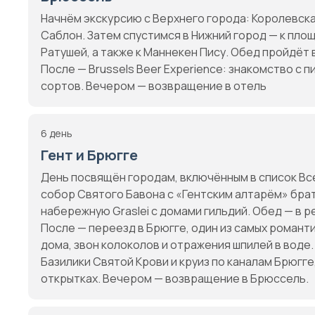
Начнём экскурсию с Верхнего города: Королевска
Саблон. Затем спустимся в Нижний город — к пло
Ратушей, а также к Маннекен Пису. Обед пройдёт
После — Brussels Beer Experience: знакомство с 
сортов. Вечером — возвращение в отель
6 день
Гент и Брюгге
День посвящён городам, включённым в список Вс
собор Святого Бавона с «Гентским алтарём» брат
набережную Graslei с домами гильдий. Обед — в 
После — переезд в Брюгге, один из самых романт
дома, звон колоколов и отражения шпилей в вод
Базилики Святой Крови и круиз по каналам Брюгге,
открытках. Вечером — возвращение в Брюссель.