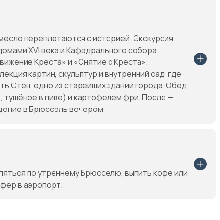
емесло переплетаются с историей. Экскурсия
домами XVI века и Кафедрального собора
вижение Креста» и «Снятие с Креста».
екция картин, скульптур и внутренний сад, где
ть Стен, одно из старейших зданий города. Обед
 тушёное в пиве) и картофелем фри. После —
ащение в Брюссель вечером
ляться по утреннему Брюсселю, выпить кофе или
сфер в аэропорт.