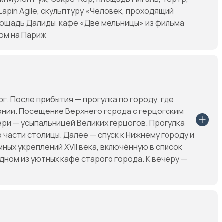
Lapin Agile, скульптуру «Человек, проходящий
площадь Далиды, кафе «Две мельницы» из фильма
ом на Париж
г. После прибытия — прогулка по городу, где
нии. Посещение Верхнего города с герцогским
ри — усыпальницей Великих герцогов. Прогулка
части столицы. Далее — спуск к Нижнему городу и
ных укреплений XVII века, включённую в список
ном из уютных кафе старого города. К вечеру —