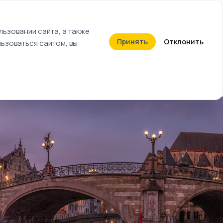
+7 (812) 603-27-27
ьзовании сайта, а также
Принять
Отклонить
ьзоваться сайтом, вы
Календарь событий
Билеты