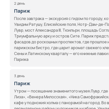
2 день
Париж
После завтрака — экскурсия с гидом по городу, к
Увидим Ратушу, Елисейские поля, Нотр-Дам-де-П
Лувр, мост Александра III, Тюильри, площадь Сог
Триумфальную арку и остров Сите. Париж предста
фасадов до роскошных проспектов, где прошлое 
парижском бистро, где царит аромат свежего хл
Сены и Латинскому кварталу — его книжные лавки
Парижа
3 день
Париж
Утром — посещение знаменитого музея Лувр, где
Лиза», «Венера Милосская», «Ника Самофракийска
кафе у подножия холма с панорамой на город. Во 
легендарному району художников и кабаре. Увиди