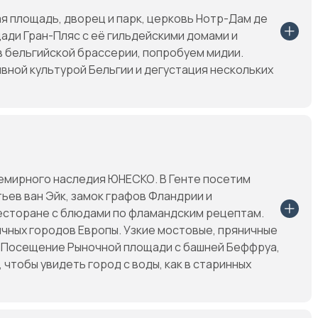
я площадь, дворец и парк, церковь Нотр-Дам де
щади Гран-Пляс с её гильдейскими домами и
 в бельгийской брассерии, попробуем мидии.
пивной культурой Бельгии и дегустация нескольких
емирного наследия ЮНЕСКО. В Генте посетим
ьев ван Эйк, замок графов Фландрии и
ресторане с блюдами по фламандским рецептам.
ичных городов Европы. Узкие мостовые, пряничные
е. Посещение Рыночной площади с башней Беффруа,
 чтобы увидеть город с воды, как в старинных