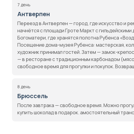
7 день
Антверпен
Переезд в Антверпен — город, где искусство и р
начнётся с площади Гроте Маркт с гильдейскими 
Богоматери, где хранятся полотна Рубенса «Возд
Посещение дома-музея Рубенса: мастерская, колл
художник принимал гостей. Затем — замок-крепос
— в ресторане с традиционным карбонадом (мясо,
свободное время для прогулки и покупок. Возвр
8 день
Брюссель
После завтрака — свободное время. Можно прогу
купить шоколад в подарок. амостоятельный тран