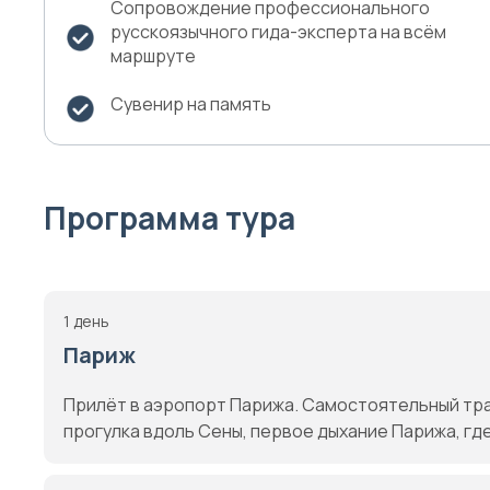
Сопровождение профессионального
русскоязычного гида-эксперта на всём
маршруте
Сувенир на память
Программа тура
1 день
Париж
Прилёт в аэропорт Парижа. Самостоятельный тра
прогулка вдоль Сены, первое дыхание Парижа, гд