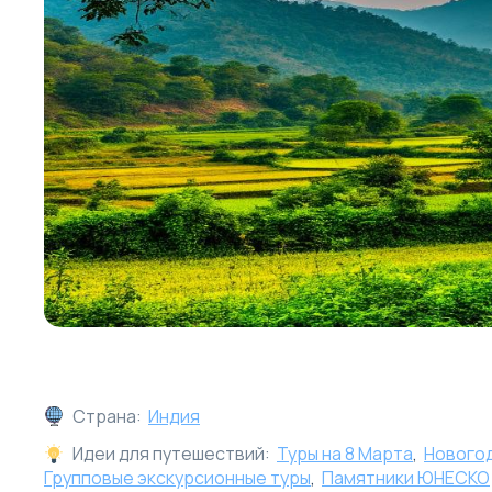
Страна:
Индия
Идеи для путешествий:
Туры на 8 Марта
,
Нового
Групповые экскурсионные туры
,
Памятники ЮНЕСКО