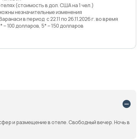
елях (стоимость в дол. США на 1 чел.)
зможны незначительные изменения
ранаси в период с 22.11 по 26.11.2026 г. во время
* – 100 долларов, 5* – 150 долларов
фер и размещение в отеле. Свободный вечер. Ночь в