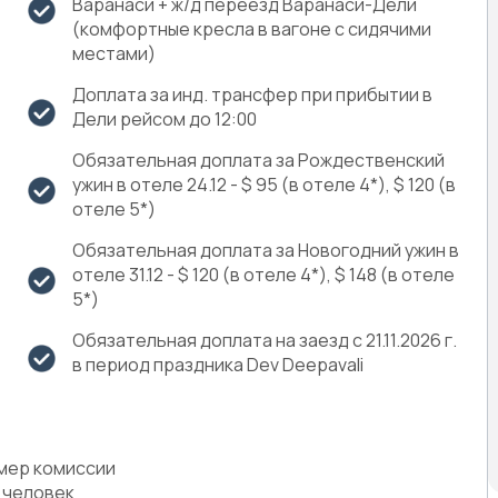
Варанаси + ж/д переезд Варанаси-Дели
(комфортные кресла в вагоне с сидячими
местами)
Доплата за инд. трансфер при прибытии в
Дели рейсом до 12:00
Обязательная доплата за Рождественский
ужин в отеле 24.12 - $ 95 (в отеле 4*), $ 120 (в
отеле 5*)
Обязательная доплата за Новогодний ужин в
отеле 31.12 - $ 120 (в отеле 4*), $ 148 (в отеле
5*)
Обязательная доплата на заезд с 21.11.2026 г.
в период праздника Dev Deepavali
змер комиссии
2 человек