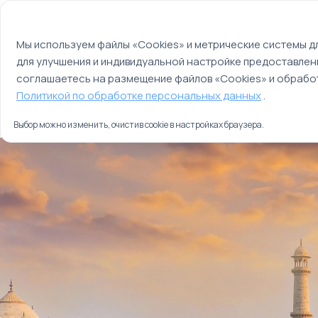
Мы используем файлы cookie
О компании
Контакты
Отзывы
Оплата
Мы используем файлы «Cookies» и метрические системы дл
для улучшения и индивидуальной настройке предоставлен
Страны
Россия
соглашаетесь на размещение файлов «Cookies» и обработ
Главная
Политикой по обработке персональных данных
.
Туры
Индийская классика
Выбор можно изменить, очистив cookie в настройках браузера.