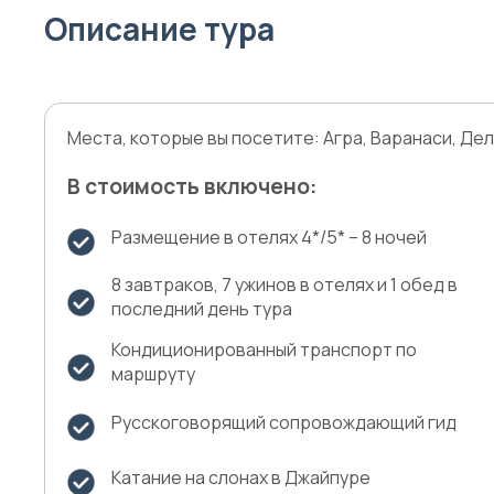
Описание тура
Места, которые вы посетите: Агра, Варанаси, Де
В стоимость включено:
Размещение в отелях 4*/5* – 8 ночей
8 завтраков, 7 ужинов в отелях и 1 обед в
последний день тура
Кондиционированный транспорт по
маршруту
Русскоговорящий сопровождающий гид
Катание на слонах в Джайпуре