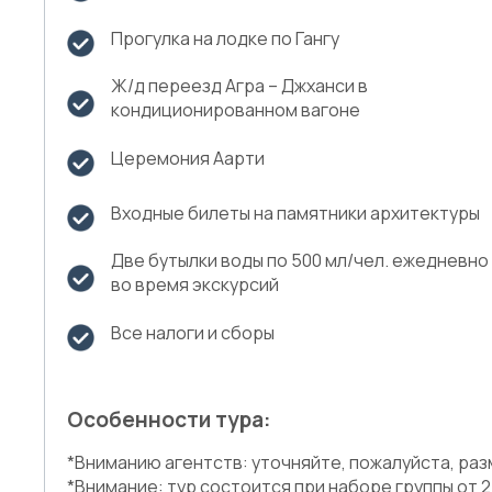
Прогулка на лодке по Гангу
Ж/д переезд Агра – Джханси в
кондиционированном вагоне
Церемония Аарти
Входные билеты на памятники архитектуры
Две бутылки воды по 500 мл/чел. ежедневно
во время экскурсий
Все налоги и сборы
Особенности тура:
*Вниманию агентств: уточняйте, пожалуйста, ра
*Внимание: тур состоится при наборе группы от 