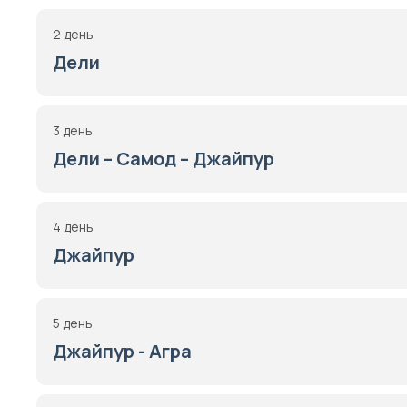
2 день
Дели
3 день
Дели – Самод – Джайпур
4 день
Джайпур
5 день
Джайпур - Агра