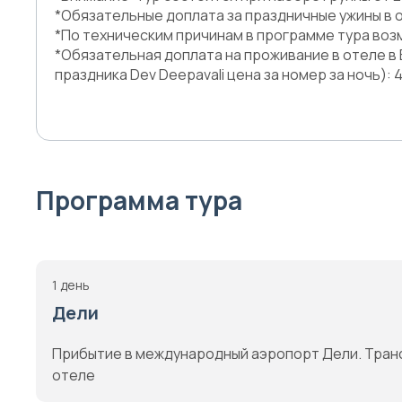
*Обязательные доплата за праздничные ужины в от
*По техническим причинам в программе тура во
*Обязательная доплата на проживание в отеле в Ва
праздника Dev Deepavali цена за номер за ночь): 4
Программа тура
1 день
Дели
Прибытие в международный аэропорт Дели. Транс
отеле