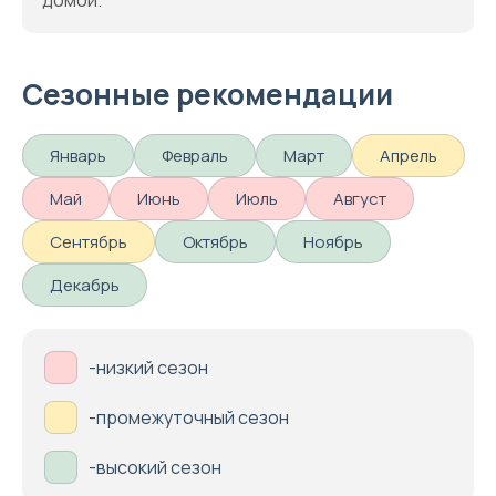
домой.
Сезонные рекомендации
Январь
Февраль
Март
Апрель
Май
Июнь
Июль
Август
Сентябрь
Октябрь
Ноябрь
Декабрь
-низкий сезон
-промежуточный сезон
-высокий сезон