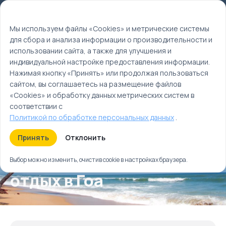
Мы используем файлы cookie
EN
Мы используем файлы «Cookies» и метрические системы
для сбора и анализа информации о производительности и
Главная
использовании сайта, а также для улучшения и
Туры
индивидуальной настройке предоставления информации.
Золотой треугольник и отдых в Гоа
Нажимая кнопку «Принять» или продолжая пользоваться
сайтом, вы соглашаетесь на размещение файлов
«Cookies» и обработку данных метрических систем в
соответствии с
Политикой по обработке персональных данных
.
Принять
Отклонить
Золотой треугольник и
Выбор можно изменить, очистив cookie в настройках браузера.
отдых в Гоа