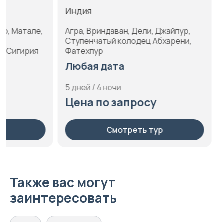
Индия
Индия
Агра, Вриндаван, Дели, Джайпур,
Джаг-Мандир
Ступенчатый колодец Абхарени,
Удайпур, хр
Фатехпур
Любая да
Любая дата
8 дней / 7 но
5 дней / 4 ночи
Цена по 
Цена по запросу
С
Смотреть тур
Также вас могут
заинтересовать