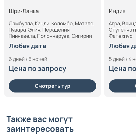
Шри-Ланка
Индия
Дамбулла, Канди, Коломбо, Матале,
Агра, Вринда
Нувара-Элия, Перадения,
Ступенчатый
Пиннавела, Полоннарува, Сигирия
Фатехпур
Любая дата
Любая да
6 дней / 5 ночей
5 дней / 4 но
Цена по запросу
Цена по 
Смотреть тур
С
Также вас могут
заинтересовать