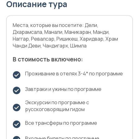
Описание тура
Места, которые вы посетите: Дели,
Дхарамсала, Манали, Маникаран, Манди,
Наггар, Ревалсар, Ришикеш, Харидвар, Храм
Чанди Деви, Чандигарх, Шимла
В стоимость включено:
Проживание в отелях 3-4* по программе
Завтраки и ужины по программе
Экскурсии по программе с
русскоговорящим гидом
Все трансферы по программе
Входные билеты по программе