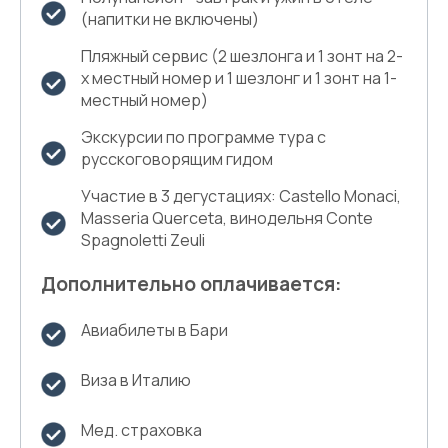
(напитки не включены)
Пляжный сервис (2 шезлонга и 1 зонт на 2-
х местный номер и 1 шезлонг и 1 зонт на 1-
местный номер)
Экскурсии по программе тура с
русскоговорящим гидом
Участие в 3 дегустациях: Castello Monaci,
Masseria Querceta, винодельня Conte
Spagnoletti Zeuli
Дополнительно оплачивается:
Авиабилеты в Бари
Виза в Италию
Мед. страховка