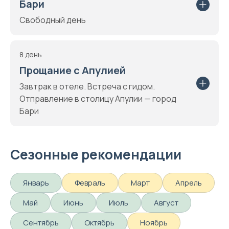
Бари
Свободный день
8 день
Прощание с Апулией
Завтрак в отеле. Встреча с гидом.
Отправление в столицу Апулии — город
Бари
Сезонные рекомендации
Январь
Февраль
Март
Апрель
Май
Июнь
Июль
Август
Сентябрь
Октябрь
Ноябрь