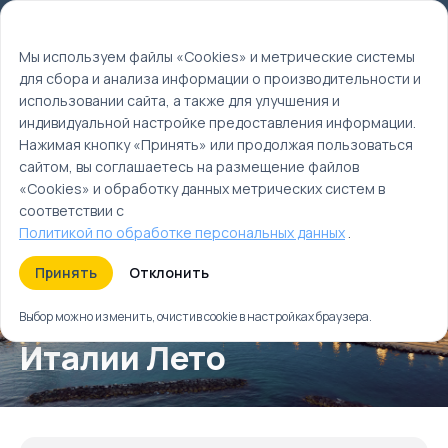
Мы используем файлы cookie
EN
Мы используем файлы «Cookies» и метрические системы
для сбора и анализа информации о производительности и
Главная
использовании сайта, а также для улучшения и
Туры
индивидуальной настройке предоставления информации.
Вкус и душа Южной Италии Лето
Нажимая кнопку «Принять» или продолжая пользоваться
сайтом, вы соглашаетесь на размещение файлов
«Cookies» и обработку данных метрических систем в
соответствии с
Политикой по обработке персональных данных
.
Принять
Отклонить
Вкус и душа Южной
Выбор можно изменить, очистив cookie в настройках браузера.
Италии Лето