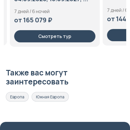
7 дней / 6 но
7 дней / 6 ночей
от 144 35
от 165 079 ₽
С
Смотреть тур
Также вас могут
заинтересовать
Европа
Южная Европа