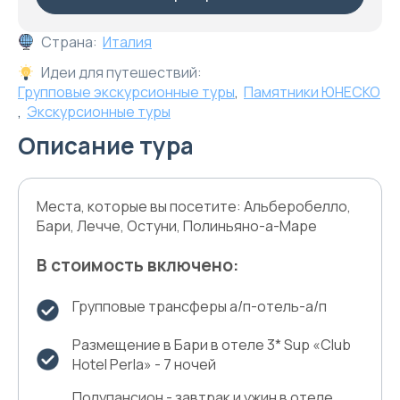
Страна:
Италия
Идеи для путешествий:
Групповые экскурсионные туры
,
Памятники ЮНЕСКО
,
Экскурсионные туры
Описание тура
Места, которые вы посетите: Альберобелло,
Бари, Лечче, Остуни, Полиньяно-а-Маре
В стоимость включено:
Групповые трансферы а/п-отель-а/п
Размещение в Бари в отеле 3* Sup «Club
Hotel Perla» - 7 ночей
Полупансион - завтрак и ужин в отеле